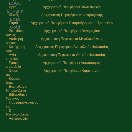
Ιερές
Αρχιερατική Περιφέρεια Βαλτεσινίκου
Μονές
Αρχιερατική Περιφέρεια Κοντοβαζαίνης
Γάμοι
Αρχιερατική Περιφέρεια Σταυροδρομίου – Τροπαίων
Βαπτίσεις
Αρχιερατική Περιφέρεια Βελημαχίου
Καλώς
Διοίκηση
Αρχιερατική Περιφέρεια Μεγαλοπόλεως
ήρθατε
Κατήχηση
Αρχιερατική Περιφέρεια Ανατολικής Φαλαισίας
στην
Αγία
Αρχιερατική Περιφέρεια Δυτικής Φαλαισίας
επίσημη
Γραφή
Αρχιερατική Περιφέρεια Λυκοσούρας
ιστοσελίδα
Φωνή
Αρχιερατική Περιφέρεια Καρυταίνης
της
Κυρίου
Ιεράς
Εορτολόγιο
Μητρoπόλεως
Βιβλιοθήκη
Γόρτυνος
Πορφυρογεννητος
και
&
Μεγαλοπόλεως
Αφιερώματα