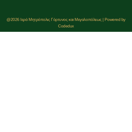
@2026 Ιερά Μητρόπολις Γόρτυνος και Μεγαλοπόλεως | Powered by
Codedux