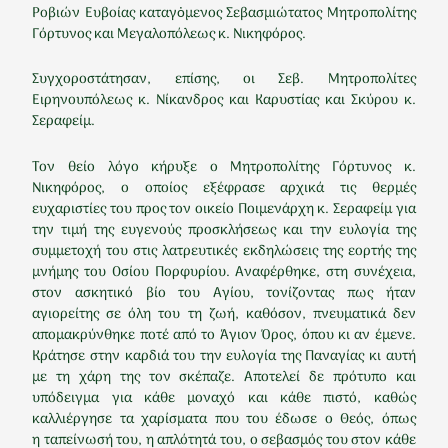
Ροβιών Ευβοίας καταγὀμενος Σεβασμιώτατος Μητροπολίτης
Γόρτυνος και Μεγαλοπόλεως κ. Νικηφόρος.
Συγχοροστάτησαν, επίσης, οι Σεβ. Μητροπολίτες
Ειρηνουπόλεως κ. Νίκανδρος και Καρυστίας και Σκύρου κ.
Σεραφείμ.
Τον θείο λόγο κήρυξε ο Μητροπολίτης Γόρτυνος κ.
Νικηφόρος, ο οποίος εξέφρασε αρχικά τις θερμές
ευχαριστίες του προς τον οικείο Ποιμενάρχη κ. Σεραφείμ για
την τιμή της ευγενούς προσκλήσεως και την ευλογία της
συμμετοχή του στις λατρευτικές εκδηλώσεις της εορτής της
μνήμης του Οσίου Πορφυρίου. Αναφέρθηκε, στη συνέχεια,
στον ασκητικό βίο του Αγίου, τονίζοντας πως ήταν
αγιορείτης σε όλη του τη ζωή, καθόσον, πνευματικά δεν
απομακρύνθηκε ποτέ από το Άγιον Όρος, όπου κι αν έμενε.
Κράτησε στην καρδιά του την ευλογία της Παναγίας κι αυτή
με τη χάρη της τον σκέπαζε. Αποτελεί δε πρότυπο και
υπόδειγμα για κάθε μοναχό και κάθε πιστό, καθώς
καλλιέργησε τα χαρίσματα που του έδωσε ο Θεός, όπως
η ταπείνωσή του, η απλότητά του, ο σεβασμός του στον κάθε