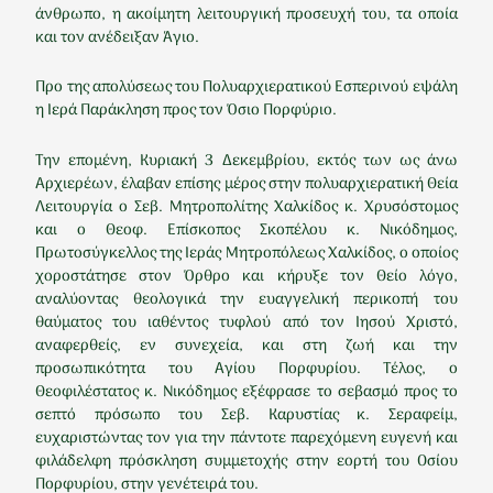
άνθρωπο, η ακοίμητη λειτουργική προσευχή του, τα οποία
και τον ανέδειξαν Άγιο.
Προ της απολύσεως του Πολυαρχιερατικού Εσπερινού εψάλη
η Ιερά Παράκληση προς τον Όσιο Πορφύριο.
Την επομένη, Κυριακή 3 Δεκεμβρίου, εκτός των ως άνω
Αρχιερέων, έλαβαν επίσης μέρος στην πολυαρχιερατική Θεία
Λειτουργία ο Σεβ. Μητροπολίτης Χαλκίδος κ. Χρυσόστομος
και ο Θεοφ. Επίσκοπος Σκοπέλου κ. Νικόδημος,
Πρωτοσύγκελλος της Ιεράς Μητροπόλεως Χαλκίδος, ο οποίος
χοροστάτησε στον Όρθρο και κήρυξε τον Θείο λόγο,
αναλύοντας θεολογικά την ευαγγελική περικοπή του
θαύματος του ιαθέντος τυφλού από τον Ιησού Χριστό,
αναφερθείς, εν συνεχεία, και στη ζωή και την
προσωπικότητα του Αγίου Πορφυρίου. Τέλος, ο
Θεοφιλέστατος κ. Νικόδημος εξέφρασε το σεβασμό προς το
σεπτό πρόσωπο του Σεβ. Καρυστίας κ. Σεραφείμ,
ευχαριστώντας τον για την πάντοτε παρεχόμενη ευγενή και
φιλάδελφη πρόσκληση συμμετοχής στην εορτή του Οσίου
Πορφυρίου, στην γενέτειρά του.