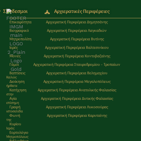
Σύνδεσμοι
Αρχιερατικές Περιφέρειες
Επικαιρότητα
Αρχιερατική Περιφέρεια Δημητσάνης
Βιογραφικό
Αρχιερατική Περιφέρεια Λαγκαδιών
Μητροπολίτη
Αρχιερατική Περιφέρεια Βυτίνης
Ιερές
Αρχιερατική Περιφέρεια Βαλτεσινίκου
Μονές
Αρχιερατική Περιφέρεια Κοντοβαζαίνης
Γάμοι
Αρχιερατική Περιφέρεια Σταυροδρομίου – Τροπαίων
Βαπτίσεις
Αρχιερατική Περιφέρεια Βελημαχίου
Καλώς
Διοίκηση
Αρχιερατική Περιφέρεια Μεγαλοπόλεως
ήρθατε
Κατήχηση
Αρχιερατική Περιφέρεια Ανατολικής Φαλαισίας
στην
Αγία
Αρχιερατική Περιφέρεια Δυτικής Φαλαισίας
επίσημη
Γραφή
Αρχιερατική Περιφέρεια Λυκοσούρας
ιστοσελίδα
Φωνή
Αρχιερατική Περιφέρεια Καρυταίνης
της
Κυρίου
Ιεράς
Εορτολόγιο
Μητρoπόλεως