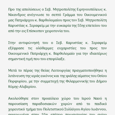
Προ της απολύσεως ο Σεβ. Μητροπολίτης Ειρηνουπόλεως κ.
Νίκανδρος ανέγνωσε το σεπτό Γράμμα του Οικουμενικού
μας Πατριάρχου κ. Βαρθολομαίου προς τον Σεβ. Μητροπολίτη
Καρυστίας κ. Σεραφείμ με την ευκαιρία της 55ης επετείου του
από την εις Επίσκοπον χειροτονία του.
Στην αντιφώνησή του ο Σεβ. Καρυστίας κ. Σεραφείμ
εξέφρασε τις ολόθερμες ευχαριστίες του προς τον
Οικουμενικό Πατριάρχη κ. Βαρθολομαίο για την ιδιαιτέρως
σημαντική τιμή που του επεφύλαξε.
Μετά το πέρας της Θείας Λειτουργίας πραγματοποιήθηκε η
λιτάνευση της ιεράς εικόνος και της φιάλης αίματος του Οσίου
Πορφυρίου, με την συμμετοχή της Φιλαρμονικής του Δήμου
Κύμης-Αλιβερίου.
Ακολούθησε στον προαύλειο χώρο του Ιερού Ναού η
παρουσίαση παραδοσιακών χορών από το παιδικό
χορευτικό τμήμα του Πολιτιστικού Συλλόγου Αγίου Ιωάννου,
αφιερωμένη στην 55η επέτειο ποιμαντορίας του αγίου