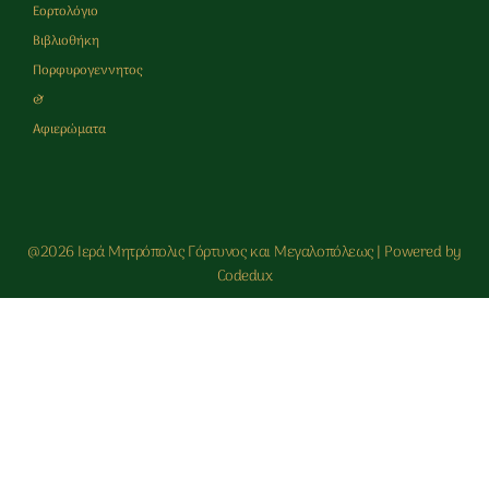
Εορτολόγιο
Βιβλιοθήκη
Πορφυρογεννητος
&
Αφιερώματα
@2026 Ιερά Μητρόπολις Γόρτυνος και Μεγαλοπόλεως | Powered by
Codedux