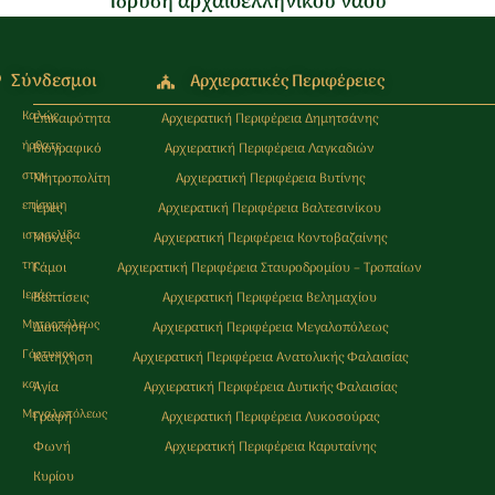
Ίδρυση αρχαιοελληνικού ναού
Σύνδεσμοι
Αρχιερατικές Περιφέρειες
Καλώς
Επικαιρότητα
Αρχιερατική Περιφέρεια Δημητσάνης
ήρθατε
Βιογραφικό
Αρχιερατική Περιφέρεια Λαγκαδιών
στην
Μητροπολίτη
Αρχιερατική Περιφέρεια Βυτίνης
επίσημη
Ιερές
Αρχιερατική Περιφέρεια Βαλτεσινίκου
ιστοσελίδα
Μονές
Αρχιερατική Περιφέρεια Κοντοβαζαίνης
της
Γάμοι
Αρχιερατική Περιφέρεια Σταυροδρομίου – Τροπαίων
Ιεράς
Βαπτίσεις
Αρχιερατική Περιφέρεια Βελημαχίου
Μητρoπόλεως
Διοίκηση
Αρχιερατική Περιφέρεια Μεγαλοπόλεως
Γόρτυνος
Κατήχηση
Αρχιερατική Περιφέρεια Ανατολικής Φαλαισίας
και
Αγία
Αρχιερατική Περιφέρεια Δυτικής Φαλαισίας
Μεγαλοπόλεως
Γραφή
Αρχιερατική Περιφέρεια Λυκοσούρας
Φωνή
Αρχιερατική Περιφέρεια Καρυταίνης
Κυρίου