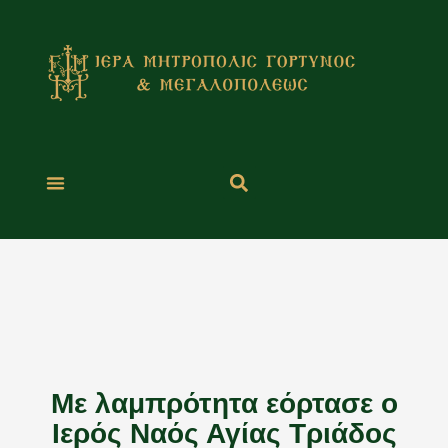
Μετάβαση
στο
περιεχόμενο
Με λαμπρότητα εόρτασε ο
Ιερός Ναός Αγίας Τριάδος