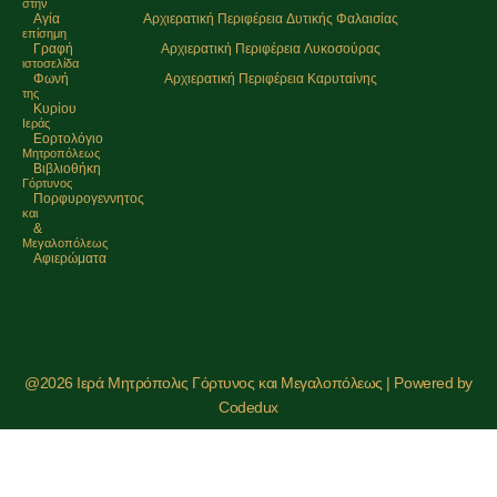
στην
Αγία
Αρχιερατική Περιφέρεια Δυτικής Φαλαισίας
επίσημη
Γραφή
Αρχιερατική Περιφέρεια Λυκοσούρας
ιστοσελίδα
Φωνή
Αρχιερατική Περιφέρεια Καρυταίνης
της
Κυρίου
Ιεράς
Εορτολόγιο
Μητρoπόλεως
Βιβλιοθήκη
Γόρτυνος
Πορφυρογεννητος
και
&
Μεγαλοπόλεως
Αφιερώματα
@2026 Ιερά Μητρόπολις Γόρτυνος και Μεγαλοπόλεως | Powered by
Codedux