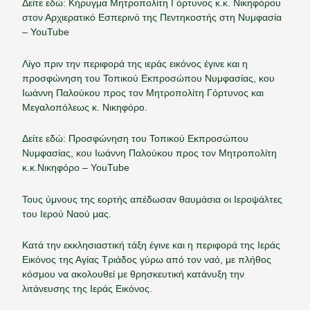
Δείτε εδώ:
Κήρυγμα Μητροπολίτη Γόρτυνος κ.κ. Νικηφόρου
στον Αρχιερατικό Εσπερινό της Πεντηκοστής στη Νυμφασία
– YouTube
Λίγο πριν την περιφορά της ιεράς εικόνος έγινε και η
προσφώνηση του Τοπικού Εκπροσώπου Νυμφασίας, κου
Ιωάννη Παλούκου προς τον Μητροπολίτη Γόρτυνος και
Μεγαλοπόλεως κ. Νικηφόρο.
Δείτε εδώ:
Προσφώνηση του Τοπικού Εκπροσώπου
Νυμφασίας, κου Ιωάννη Παλούκου προς τον Μητροπολίτη
κ.κ.Νικηφόρο – YouTube
Τους ύμνους της εορτής απέδωσαν θαυμάσια οι Ιεροψάλτες
του Ιερού Ναού μας.
Κατά την εκκλησιαστική τάξη έγινε και η περιφορά της Ιεράς
Εικόνος της Αγίας Τριάδος γύρω από τον ναό, με πλήθος
κόσμου να ακολουθεί με θρησκευτική κατάνυξη την
λιτάνευσης της Ιεράς Εικόνος.