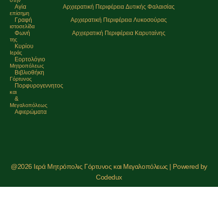
Αγία
Αρχιερατική Περιφέρεια Δυτικής Φαλαισίας
επίσημη
Γραφή
Αρχιερατική Περιφέρεια Λυκοσούρας
ιστοσελίδα
Φωνή
Αρχιερατική Περιφέρεια Καρυταίνης
της
Κυρίου
Ιεράς
Εορτολόγιο
Μητρoπόλεως
Βιβλιοθήκη
Γόρτυνος
Πορφυρογεννητος
και
&
Μεγαλοπόλεως
Αφιερώματα
@2026 Ιερά Μητρόπολις Γόρτυνος και Μεγαλοπόλεως | Powered by
Codedux