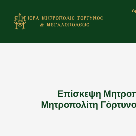
Μετάβαση
Α
στο
περιεχόμενο
Επίσκεψη Μητροπο
Μητροπολίτη Γόρτυνο