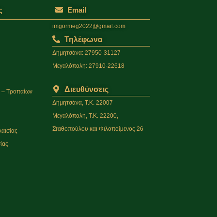
ς
Email
imgormeg2022@gmail.com
Τηλέφωνα
Δημητσάνα: 27950-31127
Μεγαλόπολη: 27910-22618
Διευθύνσεις
υ – Τροπαίων
Δημητσάνα, Τ.Κ. 22007
Μεγαλόπολη, Τ.Κ. 22200,
Σταθοπούλου και Φιλοποίμενος 26
λαισίας
ίας