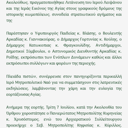
Ακολούθως, πραγματοποιήθηκε Λιτάνευση του Ιερού Λειψάνου
και της Ιεράς Εικόνος της Αγίας στους γραφικούς δρόμους της
ιστορικής κωμοπόλεως, συνοδεία στρατιωτικού αγήματος και
της
Παρέστησαν o Υφυπουργός Παιδείας κ. Βλάσης, ο Βουλευτής
Αρκαδίας κ. Γιαννακούρας, ο Δήμαρχος Γορτυνίας κ. Κούλης, ο
Δήμαρχος Κατωκοπιας κ. Φραγκουλίδης, Αντιδήμαρχοι,
Δημοτικοί Σύμβουλοι, ο Αστυνομικός Διευθυντής Αρκαδίας κ.
Ροΐδης, εκπρόσωποι των Ενόπλων Δυνάμεων καθώς και άλλοι
εκπρόσωποι συλλόγων και φορέων της περιοχής.
Πλειάδα πιστών, συνέρρευσε στον πανηγυρίζοντα περικαλλή
Ιερό Μητροπολιτικό Ναό για να συμμετάσχουν στις λατρευτικές
εκδηλώσεις, λαμβάνοντας την χάρη και την ευλογία της
εορτάζουσας Αγίας.
Ανήμερα της εορτής, Τρίτη 7 Ιουλίου, κατά την Ακολουθία του
Όρθρου χοροστάτησε ο Πανιερώτατος Μητροπολίτης Κυρηνείας
κ. Χρυσόστομος, ενώ του Αρχιερατικού Συλλείτουργου
προεκήρχε ο Σεβ. Μητροπολίτης Κηφισίας κ. Κύριλλος,