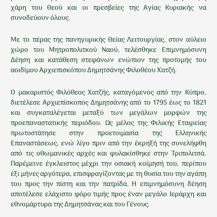
χάρη του Θεού και οι πρεσβείες της Αγίας Κυριακής να
συνοδεύουν όλους.
Με το πέρας της πανηγυρικής Θείας Λειτουργίας, στον αύλειο
χώρο του Μητροπολιτκού Ναού, τελέσθηκε Επιμνημόσυνη
Δέηση και κατάθεση στεφάνων ενώπιον της προτομής του
αοιδίμου Αρχιεπισκόπου Δημητσάνης Φιλοθέου Χατζή.
Ο μακαριστός Φιλόθεος Χατζής, καταγόμενος από την Κύπρο,
διετέλεσε Αρχιεπίσκοπος Δημητσάνης από το 1795 έως το 1821
και συγκαταλέγεται μεταξύ των μεγάλων μορφών της
προεπαναστατικής περιόδου. Ως μέλος της Φιλικής Εταιρείας
πρωτοστάτησε στην προετοιμασία της Ελληνικής
Επαναστάσεως, ενώ λίγο πριν από την έκρηξή της συνελήφθη
από τις οθωμανικές αρχές και φυλακίσθηκε στην Τριπολιτσά.
Παρέμεινε έγκλειστος μέχρι την οσιακή κοίμησή του, περίπου
έξι μήνες αργότερα, επισφραγίζοντας με τη θυσία του την αγάπη
του προς την πίστη και την πατρίδα. Η επιμνημόσυνη δέηση
αποτέλεσε ελάχιστο φόρο τιμής προς έναν μεγάλο Ιεράρχη και
εθνομάρτυρα της Δημητσάνας και του Γένους.