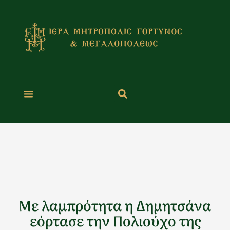
Μετάβαση
στο
περιεχόμενο
Με λαμπρότητα η Δημητσάνα
εόρτασε την Πολιούχο της