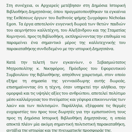
Στη συνέχεια, οι Αρχιερείς μετέβησαν στη Δημόσια Ιστορική
Βιβλιοθήκη Δημητσάνας, όπου πραγματοποιήθηκαν τα εγκαίνια
της Εκθέσεως έργων του διεθνούς φήμης ζωγράφου Nicholas
Egon. Τα έργα αποτελούν ευγενική δωρεά των θετών παιδιών
του αειμνήστου καλλιτέχνη, του Αλεξάνδρου και της Σταματίας
Κομνηνού, προς τη Βιβλιοθήκη, εκπληρώνοντας την επιθυμία να
παραμείνει ένα σημαντικό μέρος της καλλιτεχνικής του
παρακαταθήκης συνδεδεμένο με την ιστορική Δημητσάνα.
Κατά την τελετή των εγκαινίων, ο Σεβασμιώτατος
Μητροπολίτης κ. Νικηφόρος, Πρόεδρος του Εφορευτικού
Συμβουλίου της Βιβλιοθήκης, απηύθυνε χαιρετισμό, στον οποίο
εξήρε τη σημασία της γενναιόδωρης αυτής δωρεάς,
επισημαίνοντας ότι η τέχνη, όταν υπηρετεί την αλήθεια, την
ομορφιά και τις υψηλές αξίες του ανθρώπου, αποτελεί πολύτιμο
μέσο καλλιέργειας του πνεύματος και γέφυρα επικοινωνίας των
λαών και των πολιτισμών. Παράλληλα, εξέφρασε τις θερμές
ευχαριστίες του προς τους δωρητές για την εμπιστοσύνη τους
προς τη Δημόσια Ιστορική Βιβλιοθήκη Δημητσάνας, η οποία
αποκτά πλέον μία ακόμη σημαντική πολιτιστική παρακαταθήκη,
αντάξια της ιστορίας και της πνευματικής προσφοράς της.