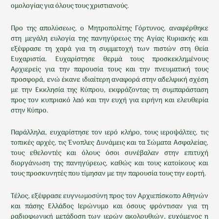
ομολογίας για όλους τους χριστιανούς.
Προ της απολύσεως, ο Μητροπολίτης Γόρτυνος, αναφέρθηκε
στη μεγάλη ευλογία της πανηγύρεως της Αγίας Κυριακής και
εξέφρασε τη χαρά για τη συμμετοχή των πιστών στη Θεία
Ευχαριστία. Ευχαρίστησε θερμά τους προσκεκλημένους
Αρχιερείς για την παρουσία τους και την πνευματική τους
προσφορά, ενώ έκανε ιδιαίτερη αναφορά στην αδελφική σχέση
με την Εκκλησία της Κύπρου, εκφράζοντας τη συμπαράσταση
προς τον κυπριακό λαό και την ευχή για ειρήνη και ελευθερία
στην Κύπρο.
Παράλληλα, ευχαρίστησε τον ιερό κλήρο, τους ιεροψάλτες, τις
τοπικές αρχές, τις Ένοπλες Δυνάμεις και τα Σώματα Ασφαλείας,
τους εθελοντές και όλους όσοι συνέβαλαν στην επιτυχή
διοργάνωση της πανηγύρεως, καθώς και τους κατοίκους και
τους προσκυνητές που τίμησαν με την παρουσία τους την εορτή.
Τέλος, εξέφρασε ευγνωμοσύνη προς τον Αρχιεπίσκοπο Αθηνών
και πάσης Ελλάδος Ιερώνυμο και όσους φρόντισαν για τη
ραδιοφωνική μετάδοση των ιερών ακολουθιών, ευχόμενος η