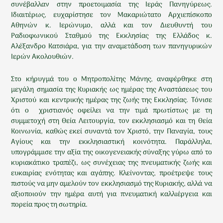
συνέβαλλαν στην προετοιμασία της Ιεράς Πανηγύρεως.
Ιδιαιτέρως, ευχαρίστησε τον Μακαριώτατο Αρχιεπίσκοπο
Αθηνών κ. Ιερώνυμο, αλλά και τον Διευθυντή του
Ραδιοφωνικού Σταθμού της Εκκλησίας της Ελλάδος κ.
Αλέξανδρο Κατσιάρα, για την αναμετάδοση των πανηγυρικών
Ιερών Ακολουθιών.
Στο κήρυγμά του ο Μητροπολίτης Μάνης, αναφέρθηκε στη
μεγάλη σημασία της Κυριακής ως ημέρας της Αναστάσεως του
Χριστού και κεντρικής ημέρας της ζωής της Εκκλησίας. Τόνισε
ότι ο χριστιανός οφείλει να την τιμά πρωτίστως με τη
συμμετοχή στη Θεία Λειτουργία, τον εκκλησιασμό και τη Θεία
Κοινωνία, καθώς εκεί συναντά τον Χριστό, την Παναγία, τους
Αγίους και την εκκλησιαστική κοινότητα. Παράλληλα,
υπογράμμισε την αξία της οικογενειακής σύναξης γύρω από το
κυριακάτικο τραπέζι, ως συνέχειας της πνευματικής ζωής και
ευκαιρίας ενότητας και αγάπης. Κλείνοντας, προέτρεψε τους
πιστούς να μην αμελούν τον εκκλησιασμό της Κυριακής, αλλά να
αξιοποιούν την ημέρα αυτή για πνευματική καλλιέργεια και
πορεία προς τη σωτηρία.