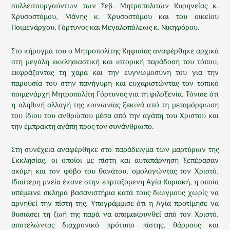
συλλειτουργούντων των Σεβ. Μητροπολιτών Κυρηνείας κ.
Χρυσοστόμου, Μάνης κ. Χρυσοστόμου και του οικείου
Ποιμενάρχου, Γόρτυνος και Μεγαλοπόλεως κ. Νικηφόρου.
Στο κήρυγμά του ο Μητροπολίτης Κηφισίας αναφέρθηκε αρχικά
στη μεγάλη εκκλησιαστική και ιστορική παράδοση του τόπου,
εκφράζοντας τη χαρά και την ευγνωμοσύνη του για την
παρουσία του στην πανήγυρη και ευχαριστώντας τον τοπικό
ποιμενάρχη Μητροπολίτη Γόρτυνος για τη φιλοξενία. Τόνισε ότι
η αληθινή αλλαγή της κοινωνίας ξεκινά από τη μεταμόρφωση
του ίδιου του ανθρώπου μέσα από την αγάπη του Χριστού και
την έμπρακτη αγάπη προς τον συνάνθρωπο.
Στη συνέχεια αναφέρθηκε στο παράδειγμα των μαρτύρων της
Εκκλησίας, οι οποίοι με πίστη και αυταπάρνηση ξεπέρασαν
ακόμη και τον φόβο του θανάτου, ομολογώντας τον Χριστό.
Ιδιαίτερη μνεία έκανε στην επρταζομενη Αγία Κυριακή, η οποία
υπέμεινε σκληρά βασανιστήρια κατά τους διωγμούς χωρίς να
αρνηθεί την πίστη της. Υπογράμμισε ότι η Αγία προτίμησε να
θυσιάσει τη ζωή της παρά να απομακρυνθεί από τον Χριστό,
αποτελώντας διαχρονικό πρότυπο πίστης, θάρρους και