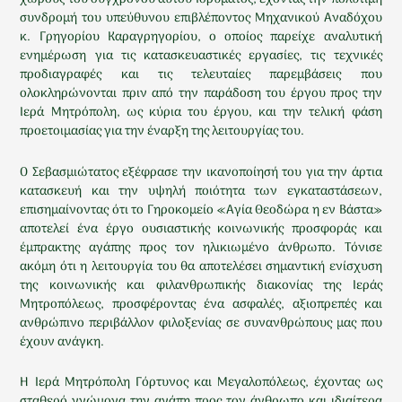
συνδρομή του υπεύθυνου επιβλέποντος Μηχανικού Αναδόχου
κ. Γρηγορίου Καραγρηγορίου, ο οποίος παρείχε αναλυτική
ενημέρωση για τις κατασκευαστικές εργασίες, τις τεχνικές
προδιαγραφές και τις τελευταίες παρεμβάσεις που
ολοκληρώνονται πριν από την παράδοση του έργου προς την
Ιερά Μητρόπολη, ως κύρια του έργου, και την τελική φάση
προετοιμασίας για την έναρξη της λειτουργίας του.
Ο Σεβασμιώτατος εξέφρασε την ικανοποίησή του για την άρτια
κατασκευή και την υψηλή ποιότητα των εγκαταστάσεων,
επισημαίνοντας ότι το Γηροκομείο «Αγία Θεοδώρα η εν Βάστα»
αποτελεί ένα έργο ουσιαστικής κοινωνικής προσφοράς και
έμπρακτης αγάπης προς τον ηλικιωμένο άνθρωπο. Τόνισε
ακόμη ότι η λειτουργία του θα αποτελέσει σημαντική ενίσχυση
της κοινωνικής και φιλανθρωπικής διακονίας της Ιεράς
Μητροπόλεως, προσφέροντας ένα ασφαλές, αξιοπρεπές και
ανθρώπινο περιβάλλον φιλοξενίας σε συνανθρώπους μας που
έχουν ανάγκη.
Η Ιερά Μητρόπολη Γόρτυνος και Μεγαλοπόλεως, έχοντας ως
σταθερό γνώμονα την αγάπη προς τον άνθρωπο και ιδιαίτερα