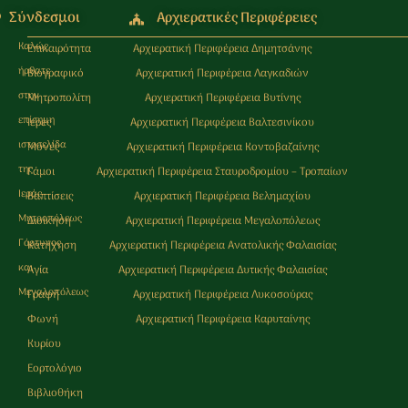
Σύνδεσμοι
Αρχιερατικές Περιφέρειες
Καλώς
Επικαιρότητα
Αρχιερατική Περιφέρεια Δημητσάνης
ήρθατε
Βιογραφικό
Αρχιερατική Περιφέρεια Λαγκαδιών
στην
Μητροπολίτη
Αρχιερατική Περιφέρεια Βυτίνης
επίσημη
Ιερές
Αρχιερατική Περιφέρεια Βαλτεσινίκου
ιστοσελίδα
Μονές
Αρχιερατική Περιφέρεια Κοντοβαζαίνης
της
Γάμοι
Αρχιερατική Περιφέρεια Σταυροδρομίου – Τροπαίων
Ιεράς
Βαπτίσεις
Αρχιερατική Περιφέρεια Βελημαχίου
Μητρoπόλεως
Διοίκηση
Αρχιερατική Περιφέρεια Μεγαλοπόλεως
Γόρτυνος
Κατήχηση
Αρχιερατική Περιφέρεια Ανατολικής Φαλαισίας
και
Αγία
Αρχιερατική Περιφέρεια Δυτικής Φαλαισίας
Μεγαλοπόλεως
Γραφή
Αρχιερατική Περιφέρεια Λυκοσούρας
Φωνή
Αρχιερατική Περιφέρεια Καρυταίνης
Κυρίου
Εορτολόγιο
Βιβλιοθήκη