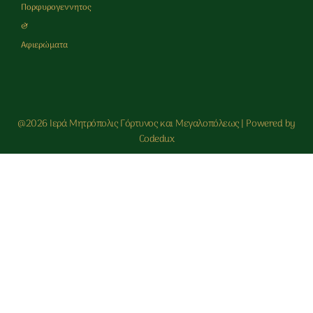
Πορφυρογεννητος
&
Αφιερώματα
@2026 Ιερά Μητρόπολις Γόρτυνος και Μεγαλοπόλεως | Powered by
Codedux