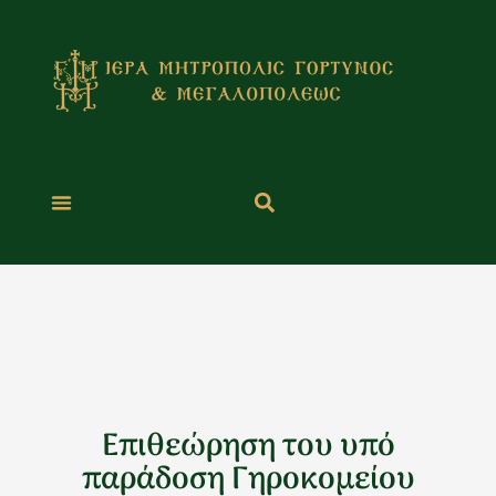
Μετάβαση
στο
περιεχόμενο
Επιθεώρηση του υπό
παράδοση Γηροκομείου