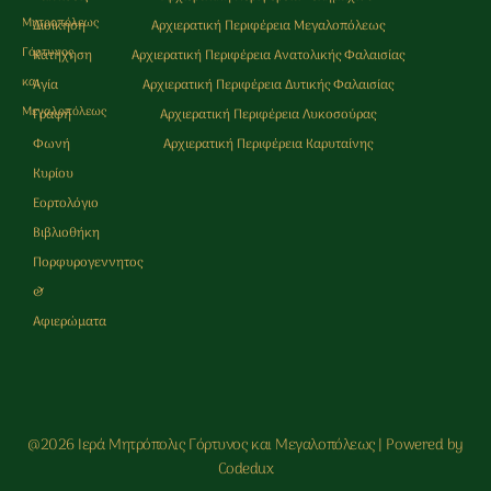
Μητρoπόλεως
Διοίκηση
Αρχιερατική Περιφέρεια Μεγαλοπόλεως
Γόρτυνος
Κατήχηση
Αρχιερατική Περιφέρεια Ανατολικής Φαλαισίας
και
Αγία
Αρχιερατική Περιφέρεια Δυτικής Φαλαισίας
Μεγαλοπόλεως
Γραφή
Αρχιερατική Περιφέρεια Λυκοσούρας
Φωνή
Αρχιερατική Περιφέρεια Καρυταίνης
Κυρίου
Εορτολόγιο
Βιβλιοθήκη
Πορφυρογεννητος
&
Αφιερώματα
@2026 Ιερά Μητρόπολις Γόρτυνος και Μεγαλοπόλεως | Powered by
Codedux