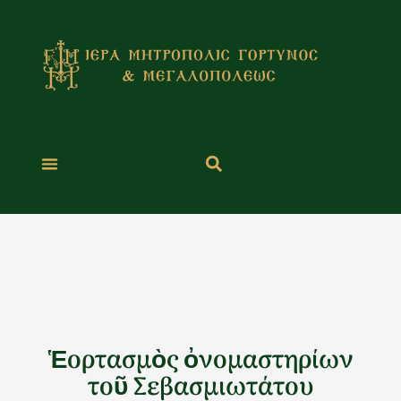
Μετάβαση
στο
περιεχόμενο
Ἑορτασμὸς ὀνομαστηρίων
τοῦ Σεβασμιωτάτου