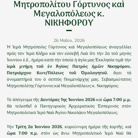
Μητροπολίτου Γόρτυνος καὶ
Μεγαλοπόλεως κ.
ΝΙΚΗΦΟΡΟΥ
26 Μαΐου, 2026
Ἡ Ἱερὰ Μητρόπολις Γόρτυνος καὶ Μεγαλοπόλεως ἀναγγέλλει
πρὸς τὸν Ἱερὸ Κλῆρο καὶ τὸν εὐσεβῆ Λαὸ ὅτι τὴν 2α τοῦ μηνὸς
Ἰουνίου ἐ.ἔ., ἡμέρα κατὰ τὴν ὁποία ἡ ἁγία μας Ἐκκλησία τιμᾶ τὴν
ἱερὰ μνήμη
τοῦ ἐν Ἁγίοις Πατρὸς ἡμῶν
Νικηφόρου,
Πατριάρχου Κων/Πόλεως τοῦ Ὁμολογητοῦ
, ἄγει τά
ὀνομαστήριά του ὁ σεπτὸς Ποιμενάρχης μας, Σεβασμιώτατος
Μητροπολίτης Γόρτυνος καὶ Μεγαλοπόλεως κ. Νικηφόρος.
Τὸ ἀπόγευμα τῆς
Δευτέρας 1ης
Ἰ
ουνίου 2026
καὶ
ὥ
ρα 7:00 μ.μ.
θὰ τελεσθεῖ ὁ Πανηγυρικός Ἀρχιερατικὸς Ἑσπερινὸς στὸν
Μητροπολιτικὸ Ἱερὸ Ναὸ Ἁγίου Νικολάου Μεγαλοπόλεως.
Τὴν
Τρίτη 2α
Ἰ
ουνίου 2026
, κυριώνυμη ἡμέρα τῆς ἑορτῆς, καὶ
ὥ
ρα 7:00 π.μ.
στὸν ὡς ἄνω Μητροπολιτικὸ Ἱερὸ Ναὸ θὰ