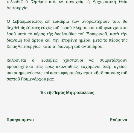
τελεσθεῖ ὁ Ὄρθρος καὶ, ἐν συνεχείᾳ, ἡ Ἀρχιερατικὴ Θεία
Λειτουργία.
Ὁ Σεβασμιώτατος, ἐπ’ εὐκαιρίᾳ τῶν ὀνομαστηρίων του, θὰ
δεχθεῖ τὶς ἑόρτιες εὐχὲς τοῦ Ἱεροῦ Κλήρου καὶ τοῦ φιλοχρίστου
λαοῦ μετὰ τὸ πέρας τῆς ἀκολουθίας τοῦ Ἑσπερινοῦ, κατὰ τὴν
διανομὴ τοῦ ἄρτου καὶ, τὴν ἑπομένη ἡμέρα, μετὰ τὸ πέρας τῆς
Θείας Λειτουργίας, κατὰ τὴ διανομὴ τοῦ ἀντιδώρου.
Καλοῦνται οἱ εὐσεβεῖς χριστιανοὶ νὰ συμμετάσχουν
προσευχητικά στὶς ἱερὲς ἀκολουθίες, εὐχόμενοι ὑπὲρ ὑγείας,
μακροημερεύσεως καὶ καρποφόρου ἀρχιερατικῆς διακονίας τοῦ
σεπτοῦ Ποιμενάρχου μας.
Ἐκ τῆς Ἱερᾶς Μητροπόλεως
Προηγούμενο
Επόμενο