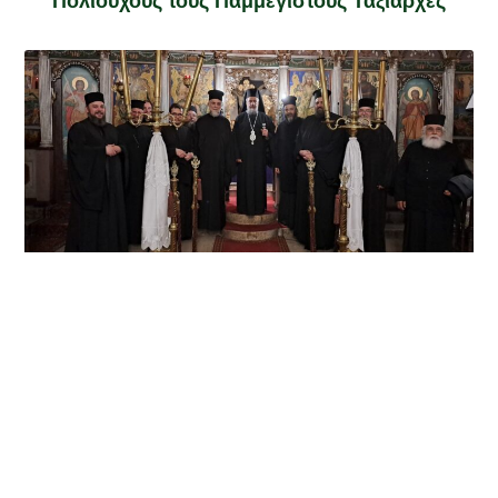
Πολιούχους τους Παμμεγίστους Ταξιάρχες