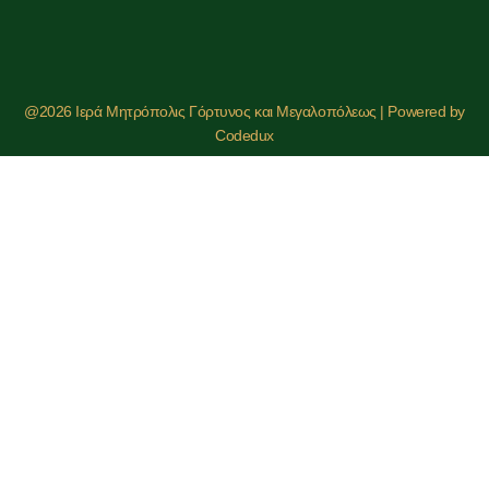
@2026 Ιερά Μητρόπολις Γόρτυνος και Μεγαλοπόλεως | Powered by
Codedux