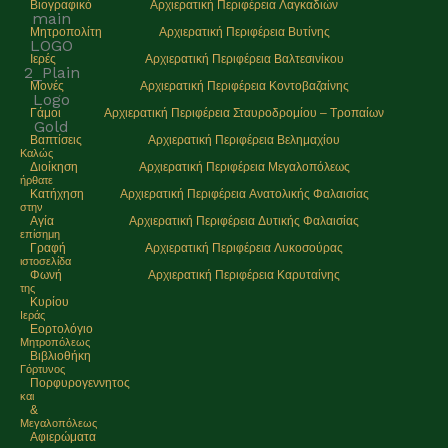
Βιογραφικό
Αρχιερατική Περιφέρεια Λαγκαδιών
Μητροπολίτη
Αρχιερατική Περιφέρεια Βυτίνης
Ιερές
Αρχιερατική Περιφέρεια Βαλτεσινίκου
Μονές
Αρχιερατική Περιφέρεια Κοντοβαζαίνης
Γάμοι
Αρχιερατική Περιφέρεια Σταυροδρομίου – Τροπαίων
Βαπτίσεις
Αρχιερατική Περιφέρεια Βελημαχίου
Καλώς
Διοίκηση
Αρχιερατική Περιφέρεια Μεγαλοπόλεως
ήρθατε
Κατήχηση
Αρχιερατική Περιφέρεια Ανατολικής Φαλαισίας
στην
Αγία
Αρχιερατική Περιφέρεια Δυτικής Φαλαισίας
επίσημη
Γραφή
Αρχιερατική Περιφέρεια Λυκοσούρας
ιστοσελίδα
Φωνή
Αρχιερατική Περιφέρεια Καρυταίνης
της
Κυρίου
Ιεράς
Εορτολόγιο
Μητρoπόλεως
Βιβλιοθήκη
Γόρτυνος
Πορφυρογεννητος
και
&
Μεγαλοπόλεως
Αφιερώματα