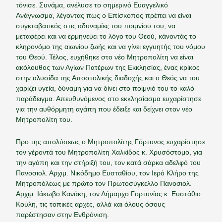
τόνισε. Συνάμα, ανέλυσε το σημερινό Ευαγγελικό
Ανάγνωσμα, λέγοντας πως ο Επίσκοπος πρέπει να είναι
συγκταβατικός στις αδυναμίες του ποιμνίου του, να
μεταφέρει και να ερμηνεύει το λόγο του Θεού, κάνοντάς το
κληρονόμο της αιωνίου ζωής και να γίνει εγγυητής του νόμου
του Θεού. Τέλος, ευχήθηκε στο νέο Μητροπολίτη να είναι
ακόλουθος των Αγίων Πατέρων της Εκκλησίας, ένας κρίκος
στην αλυσίδα της Αποστολικής διαδοχής και ο Θεός να του
χαρίζει υγεία, δύναμη για να δίνει στο ποίμνιό του το καλό
παράδειγμα. Απευθυνόμενος στο εκκλησίασμα ευχαρίστησε
για την αυθόρμητη αγάπη που έδειξε και δείχνει στον νέο
Μητροπολίτη του.
Προ της απολύσεως ο Μητροπολίτης Γόρτυνος ευχαρίστησε
τον γέροντά του Μητροπολίτη Χαλκίδος κ. Χρυσόστομο, για
την αγάπη και την στήριξή του, τον κατά σάρκα αδελφό του
Πανοσιολ. Αρχιμ. Νικόδημο Ευσταθίου, τον Ιερό Κλήρο της
Μητροπόλεως με πρώτο τον Πρωτοσύγκελλο Πανοσιολ.
Αρχιμ. Ιάκωβο Κανάκη, τον Δήμαρχο Γορτυνίας κ. Ευστάθιο
Κούλη, τις τοπικές αρχές, αλλά και όλους όσους
παρέστησαν στην Ενθρόνιση.