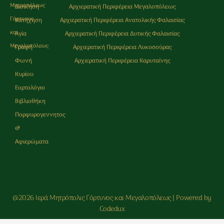
Μητρoπόλεως
Διοίκηση
Αρχιερατική Περιφέρεια Μεγαλοπόλεως
Γόρτυνος
Κατήχηση
Αρχιερατική Περιφέρεια Ανατολικής Φαλαισίας
και
Αγία
Αρχιερατική Περιφέρεια Δυτικής Φαλαισίας
Μεγαλοπόλεως
Γραφή
Αρχιερατική Περιφέρεια Λυκοσούρας
Φωνή
Αρχιερατική Περιφέρεια Καρυταίνης
Κυρίου
Εορτολόγιο
Βιβλιοθήκη
Πορφυρογεννητος
&
Αφιερώματα
@2026 Ιερά Μητρόπολις Γόρτυνος και Μεγαλοπόλεως | Powered by
Codedux