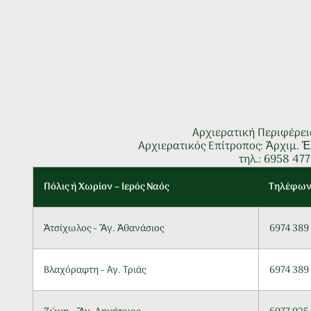
Αρχιερατική Περιφέρει
Αρχιερατικός Επίτροπος: Ἀρχιμ.
τηλ.: 6958 477
Πόλις ή Χωρίον – Ιερός Ναός
Τηλέφω
Ἀτσίχωλος - Ἅγ. Ἀθανάσιος
6974 389
Βλαχόραφτη - Αγ. Τριάς
6974 389