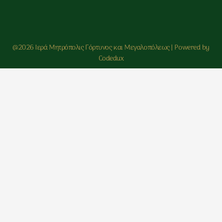
@2026 Ιερά Μητρόπολις Γόρτυνος και Μεγαλοπόλεως | Powered by
Codedux