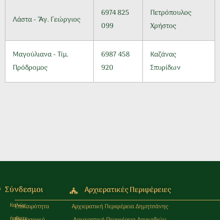
6974 825
Πετρόπουλος
Λάστα - Ἅγ. Γεώργιος
099
Χρήστος
Μαγούλιανα - Τίμ.
6987 458
Καζάνας
Πρόδρομος
920
Σπυρίδων
Σύνδεσμοι
Αρχιερατικές Περιφέρειες
Καλώς
Επικαιρότητα
Αρχιερατική Περιφέρεια Δημητσάνης
ήρθατε