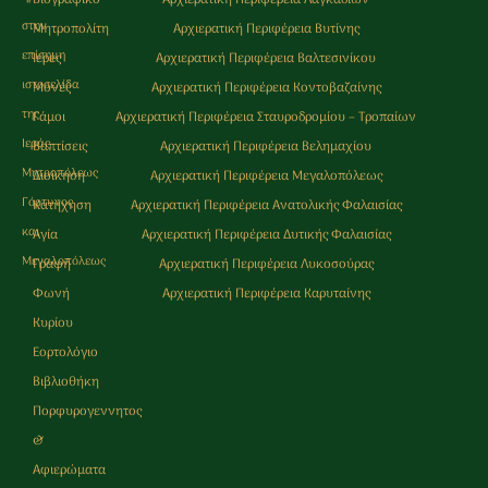
Βιογραφικό
Αρχιερατική Περιφέρεια Λαγκαδιών
στην
Μητροπολίτη
Αρχιερατική Περιφέρεια Βυτίνης
επίσημη
Ιερές
Αρχιερατική Περιφέρεια Βαλτεσινίκου
ιστοσελίδα
Μονές
Αρχιερατική Περιφέρεια Κοντοβαζαίνης
της
Γάμοι
Αρχιερατική Περιφέρεια Σταυροδρομίου – Τροπαίων
Ιεράς
Βαπτίσεις
Αρχιερατική Περιφέρεια Βελημαχίου
Μητρoπόλεως
Διοίκηση
Αρχιερατική Περιφέρεια Μεγαλοπόλεως
Γόρτυνος
Κατήχηση
Αρχιερατική Περιφέρεια Ανατολικής Φαλαισίας
και
Αγία
Αρχιερατική Περιφέρεια Δυτικής Φαλαισίας
Μεγαλοπόλεως
Γραφή
Αρχιερατική Περιφέρεια Λυκοσούρας
Φωνή
Αρχιερατική Περιφέρεια Καρυταίνης
Κυρίου
Εορτολόγιο
Βιβλιοθήκη
Πορφυρογεννητος
&
Αφιερώματα