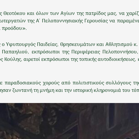
ς Θεοτόκου και όλων των Αγίων της πατρίδος μας, να χαρίζ
ωτεργατών της Α΄ Πελοποννησιακής Γερουσίας να παραμένε
ι προόδου».
ς ο Υφυπουργός Παιδείας, Θρησκευμάτων και Αθλητισμού κ.
ος Παπαηλιού, εκπρόσωποι της Περιφέρειας Πελοποννήσ
ος Κούλης, αιρετοί εκπρόσωποι της τοπικής αυτοδιοικήσεω
ε παραδοσιακούς χορούς από πολιτιστικούς συλλόγους της
ησαν ζωντανή τη μνήμη και την ιστορική κληρονομιά του τό