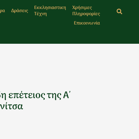
Εκκλησιαστικη
Χρήσιμες
φα
Δράσεις
Τέχνη
Πληροφορίες
Επικοινωνία
 επέτειος της Α΄
νίτσα