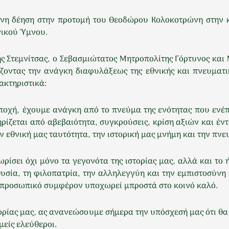
νη δέηση στην προτομή του Θεοδώρου Κολοκοτρώνη στην κε
νικού Ύμνου.
της Στεμνίτσας, ο Σεβασμιώτατος Μητροπολίτης Γόρτυνος κ
ζοντας την ανάγκη διαφυλάξεως της εθνικής και πνευματικ
ακτηριστικά:
ποχή, έχουμε ανάγκη από το πνεύμα της ενότητας που ενέπ
ρίζεται από αβεβαιότητα, συγκρούσεις, κρίση αξιών και έντ
εθνική μας ταυτότητα, την ιστορική μας μνήμη και την πνε
νωρίσει όχι μόνο τα γεγονότα της ιστορίας μας, αλλά και τ
υσία, τη φιλοπατρία, την αλληλεγγύη και την εμπιστοσύνη 
ο προσωπικό συμφέρον υποχωρεί μπροστά στο κοινό καλό.
στορίας μας, ας ανανεώσουμε σήμερα την υπόσχεσή μας ότι 
είς ελεύθεροι.