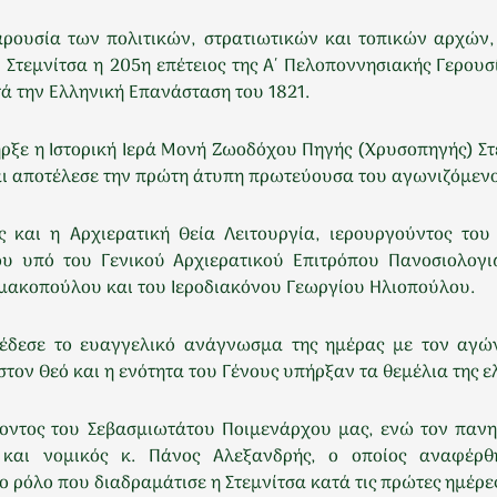
αρουσία των πολιτικών, στρατιωτικών και τοπικών αρχών,
 Στεμνίτσα η 205η επέτειος της Α΄ Πελοποννησιακής Γερουσ
 την Ελληνική Επανάσταση του 1821.
ξε η Ιστορική Ιερά Μονή Ζωοδόχου Πηγής (Χρυσοπηγής) Στεμ
και αποτέλεσε την πρώτη άτυπη πρωτεύουσα του αγωνιζόμεν
 και η Αρχιερατική Θεία Λειτουργία, ιερουργούντος το
υ υπό του Γενικού Αρχιερατικού Επιτρόπου Πανοσιολογι
μακοπούλου και του Ιεροδιακόνου Γεωργίου Ηλιοπούλου.
έδεσε το ευαγγελικό ανάγνωσμα της ημέρας με τον αγών
τον Θεό και η ενότητα του Γένους υπήρξαν τα θεμέλια της ελ
οντος του Σεβασμιωτάτου Ποιμενάρχου μας, ενώ τον πανη
 και νομικός κ. Πάνος Αλεξανδρής, ο οποίος αναφέρθ
ο ρόλο που διαδραμάτισε η Στεμνίτσα κατά τις πρώτες ημέρε