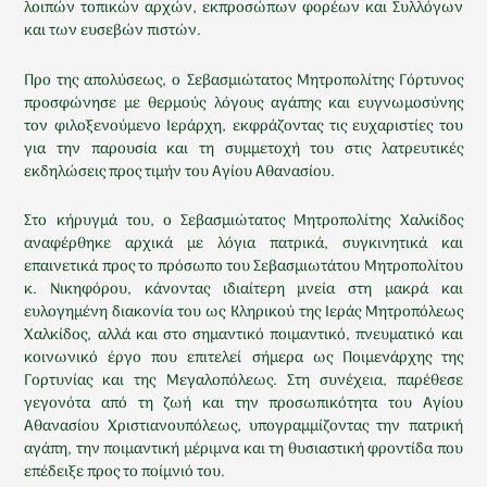
λοιπών τοπικών αρχών, εκπροσώπων φορέων και Συλλόγων
και των ευσεβών πιστών.
Προ της απολύσεως, ο Σεβασμιώτατος Μητροπολίτης Γόρτυνος
προσφώνησε με θερμούς λόγους αγάπης και ευγνωμοσύνης
τον φιλοξενούμενο Ιεράρχη, εκφράζοντας τις ευχαριστίες του
για την παρουσία και τη συμμετοχή του στις λατρευτικές
εκδηλώσεις προς τιμήν του Αγίου Αθανασίου.
Στο κήρυγμά του, ο Σεβασμιώτατος Μητροπολίτης Χαλκίδος
αναφέρθηκε αρχικά με λόγια πατρικά, συγκινητικά και
επαινετικά προς το πρόσωπο του Σεβασμιωτάτου Μητροπολίτου
κ. Νικηφόρου, κάνοντας ιδιαίτερη μνεία στη μακρά και
ευλογημένη διακονία του ως Κληρικού της Ιεράς Μητροπόλεως
Χαλκίδος, αλλά και στο σημαντικό ποιμαντικό, πνευματικό και
κοινωνικό έργο που επιτελεί σήμερα ως Ποιμενάρχης της
Γορτυνίας και της Μεγαλοπόλεως. Στη συνέχεια, παρέθεσε
γεγονότα από τη ζωή και την προσωπικότητα του Αγίου
Αθανασίου Χριστιανουπόλεως, υπογραμμίζοντας την πατρική
αγάπη, την ποιμαντική μέριμνα και τη θυσιαστική φροντίδα που
επέδειξε προς το ποίμνιό του.