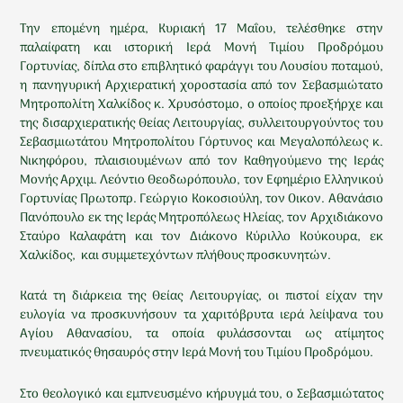
Την επομένη ημέρα, Κυριακή 17 Μαΐου, τελέσθηκε στην
παλαίφατη και ιστορική Ιερά Μονή Τιμίου Προδρόμου
Γορτυνίας, δίπλα στο επιβλητικό φαράγγι του Λουσίου ποταμού,
η πανηγυρική Αρχιερατική χοροστασία από τον Σεβασμιώτατο
Μητροπολίτη Χαλκίδος κ. Χρυσόστομο, ο οποίος προεξήρχε και
της δισαρχιερατικής Θείας Λειτουργίας, συλλειτουργούντος του
Σεβασμιωτάτου Μητροπολίτου Γόρτυνος και Μεγαλοπόλεως κ.
Νικηφόρου, πλαισιουμένων από τον Καθηγούμενο της Ιεράς
Μονής Αρχιμ. Λεόντιο Θεοδωρόπουλο, τον Εφημέριο Ελληνικού
Γορτυνίας Πρωτοπρ. Γεώργιο Κοκοσιούλη, τον Οικον. Αθανάσιο
Πανόπουλο εκ της Ιεράς Μητροπόλεως Ηλείας, τον Αρχιδιάκονο
Σταύρο Καλαφάτη και τον Διάκονο Κύριλλο Κούκουρα, εκ
Χαλκίδος, και συμμετεχόντων πλήθους προσκυνητών.
Κατά τη διάρκεια της Θείας Λειτουργίας, οι πιστοί είχαν την
ευλογία να προσκυνήσουν τα χαριτόβρυτα ιερά λείψανα του
Αγίου Αθανασίου, τα οποία φυλάσσονται ως ατίμητος
πνευματικός θησαυρός στην Ιερά Μονή του Τιμίου Προδρόμου.
Στο θεολογικό και εμπνευσμένο κήρυγμά του, ο Σεβασμιώτατος