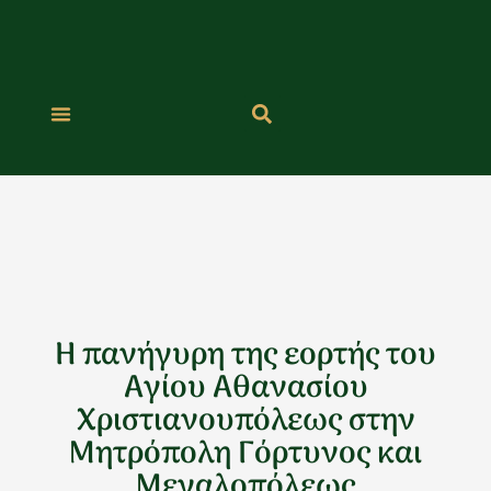
Μετάβαση
στο
περιεχόμενο
Η πανήγυρη της εορτής του
Αγίου Αθανασίου
Χριστιανουπόλεως στην
Μητρόπολη Γόρτυνος και
Μεγαλοπόλεως