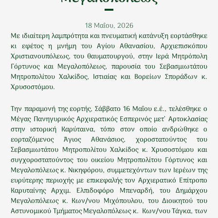
18 Μαΐου, 2026
Με ιδιαίτερη λαμπρότητα και πνευματική κατάνυξη εορτάσθηκε
κι εφέτος η μνήμη του Αγίου Αθανασίου, Αρχιεπισκόπου
Χριστιανουπόλεως, του θαυματουργού, στην Ιερά Μητρόπολη
Γόρτυνος και Μεγαλοπόλεως, παρουσία του Σεβασμιωτάτου
Μητροπολίτου Χαλκίδος, Ιστιαίας και Βορείων Σποράδων κ.
Χρυσοστόμου.
Την παραμονή της εορτής, Σάββατο 16 Μαΐου ε.έ., τελέσθηκε ο
Μέγας Πανηγυρικός Αρχιερατικός Εσπερινός μετ’ Αρτοκλασίας
στην ιστορική Καρύταινα, τόπο στον οποίο ανδρώθηκε ο
εορταζόμενος Άγιος Αθανάσιος, χοροστατούντος του
Σεβασμιωτάτου Μητροπολίτου Χαλκίδος κ. Χρυσοστόμου και
συγχοροστατούντος του οικείου Μητροπολίτου Γόρτυνος και
Μεγαλοπόλεως κ. Νικηφόρου, συμμετεχόντων των Ιερέων της
ευρύτερης περιοχής με επικεφαλής τον Αρχιερατικό Επίτροπο
Καρυταίνης Αρχιμ. Ελπιδοφόρο Μπεναρδή, του Δημάρχου
Μεγαλοπόλεως κ. Κων/νου Μιχόπουλου, του Διοικητού του
Αστυνομικού Τμήματος Μεγαλοπόλεως κ. Κων/νου Τάγκα, των