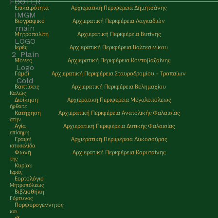
Επικαιρότητα
Αρχιερατική Περιφέρεια Δημητσάνης
Βιογραφικό
Αρχιερατική Περιφέρεια Λαγκαδιών
Μητροπολίτη
Αρχιερατική Περιφέρεια Βυτίνης
Ιερές
Αρχιερατική Περιφέρεια Βαλτεσινίκου
Μονές
Αρχιερατική Περιφέρεια Κοντοβαζαίνης
Γάμοι
Αρχιερατική Περιφέρεια Σταυροδρομίου – Τροπαίων
Βαπτίσεις
Αρχιερατική Περιφέρεια Βελημαχίου
Καλώς
Διοίκηση
Αρχιερατική Περιφέρεια Μεγαλοπόλεως
ήρθατε
Κατήχηση
Αρχιερατική Περιφέρεια Ανατολικής Φαλαισίας
στην
Αγία
Αρχιερατική Περιφέρεια Δυτικής Φαλαισίας
επίσημη
Γραφή
Αρχιερατική Περιφέρεια Λυκοσούρας
ιστοσελίδα
Φωνή
Αρχιερατική Περιφέρεια Καρυταίνης
της
Κυρίου
Ιεράς
Εορτολόγιο
Μητρoπόλεως
Βιβλιοθήκη
Γόρτυνος
Πορφυρογεννητος
και