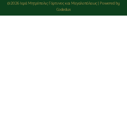
@2026 Ιερά Μητρόπολις Γόρτυνος και Μεγαλοπόλεως | Powered by
Codedux