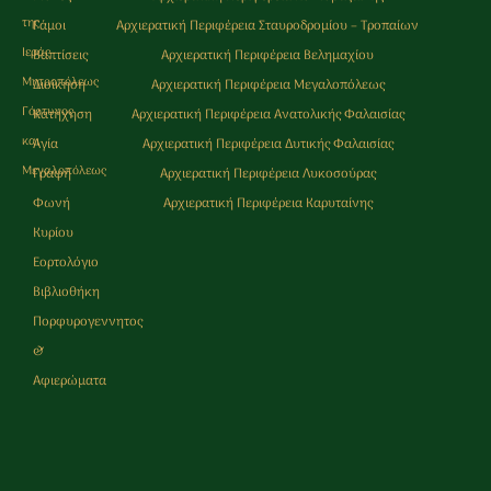
της
Γάμοι
Αρχιερατική Περιφέρεια Σταυροδρομίου – Τροπαίων
Ιεράς
Βαπτίσεις
Αρχιερατική Περιφέρεια Βελημαχίου
Μητρoπόλεως
Διοίκηση
Αρχιερατική Περιφέρεια Μεγαλοπόλεως
Γόρτυνος
Κατήχηση
Αρχιερατική Περιφέρεια Ανατολικής Φαλαισίας
και
Αγία
Αρχιερατική Περιφέρεια Δυτικής Φαλαισίας
Μεγαλοπόλεως
Γραφή
Αρχιερατική Περιφέρεια Λυκοσούρας
Φωνή
Αρχιερατική Περιφέρεια Καρυταίνης
Κυρίου
Εορτολόγιο
Βιβλιοθήκη
Πορφυρογεννητος
&
Αφιερώματα