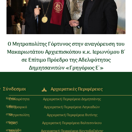
Ο Μητροπολίτης Γόρτυνος στην αναγόρευση του
Μακαριωτάτου Αρχιεπισκόπου κ.κ. Ιερωνύμου Β΄
σε Επίτιμο Πρόεδρο της Αδελφότητος
Δημητσανιτών «Γρηγόριος Ε΄»
Σύνδεσμοι
Αρχιερατικές Περιφέρειες
Καλώς
Επικαιρότητα
Αρχιερατική Περιφέρεια Δημητσάνης
ήρθατε
Βιογραφικό
Αρχιερατική Περιφέρεια Λαγκαδιών
στην
Μητροπολίτη
Αρχιερατική Περιφέρεια Βυτίνης
επίσημη
Ιερές
Αρχιερατική Περιφέρεια Βαλτεσινίκου
ιστοσελίδα
Μονές
Αρχιερατική Περιφέρεια Κοντοβαζαίνης