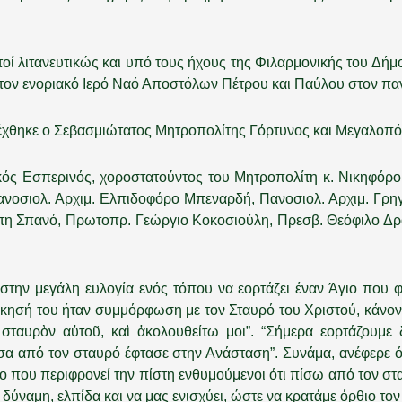
τοί λιτανευτικώς και υπό τους ήχους της Φιλαρμονικής του Δήμ
ό τον ενοριακό Ιερό Ναό Αποστόλων Πέτρου και Παύλου στον πα
δέχθηκε ο Σεβασμιώτατος Μητροπολίτης Γόρτυνος και Μεγαλοπό
ός Εσπερινός, χοροστατούντος του Μητροπολίτη κ. Νικηφόρο
νοσιολ. Αρχιμ. Ελπιδοφόρο Μπεναρδή, Πανοσιολ. Αρχιμ. Γρηγ
η Σπανό, Πρωτοπρ. Γεώργιο Κοκοσιούλη, Πρεσβ. Θεόφιλο Δρά
την μεγάλη ευλογία ενός τόπου να εορτάζει έναν Άγιο που φώ
άσκησή του ήταν συμμόρφωση με τον Σταυρό του Χριστού, κάνον
σταυρὸν αὐτοῦ, καὶ ἀκολουθείτω μοι”. “Σήμερα εορτάζουμε 
σα από τον σταυρό έφτασε στην Ανάσταση”. Συνάμα, ανέφερε ό
μο που περιφρονεί την πίστη ενθυμούμενοι ότι πίσω από τον στ
δύναμη, ελπίδα και να μας ενισχύει, ώστε να κρατάμε όρθιο τον