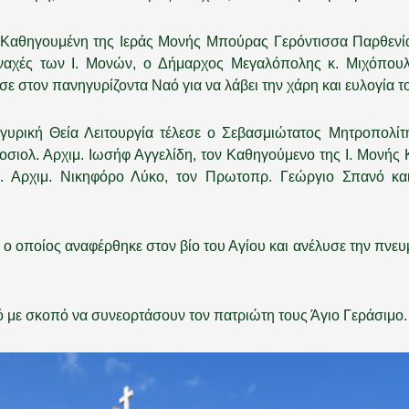
 Καθηγουμένη της Ιεράς Μονής Μπούρας Γερόντισσα Παρθενία
αχές των Ι. Μονών, ο Δήμαρχος Μεγαλόπολης κ. Μιχόπουλος
ε στον πανηγυρίζοντα Ναό για να λάβει την χάρη και ευλογία τ
γυρική Θεία Λειτουργία τέλεσε ο Σεβασμιώτατος Μητροπολί
οσιολ. Αρχιμ. Ιωσήφ Αγγελίδη, τον Καθηγούμενο της Ι. Μονή
. Αρχιμ. Νικηφόρο Λύκο, τον Πρωτοπρ. Γεώργιο Σπανό κα
ς, ο οποίος αναφέρθηκε στον βίο του Αγίου και ανέλυσε την πν
 με σκοπό να συνεορτάσουν τον πατριώτη τους Άγιο Γεράσιμο.