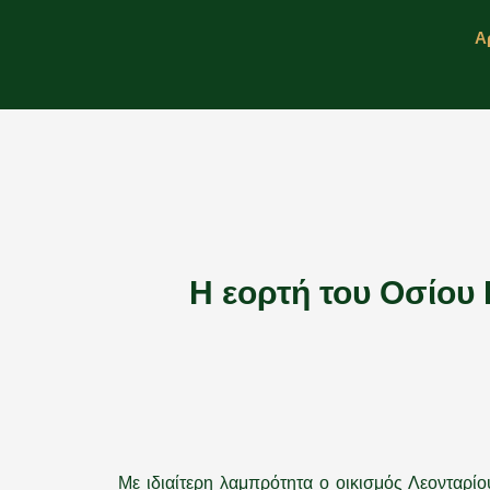
Μετάβαση
Α
στο
περιεχόμενο
Η εορτή του Οσίου 
Με ιδιαίτερη λαμπρότητα ο οικισμός Λεονταρί