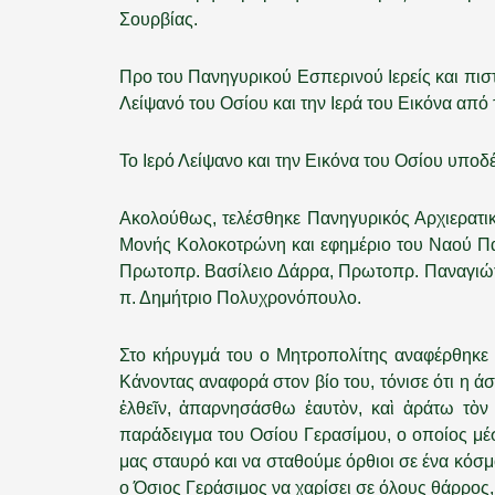
Σουρβίας.
Προ του Πανηγυρικού Εσπερινού Ιερείς και πισ
Λείψανό του Οσίου και την Ιερά του Εικόνα απ
Το Ιερό Λείψανο και την Εικόνα του Οσίου υπο
Ακολούθως, τελέσθηκε Πανηγυρικός Αρχιερατικ
Μονής Κολοκοτρώνη και εφημέριο του Ναού Πα
Πρωτοπρ. Βασίλειο Δάρρα, Πρωτοπρ. Παναγιώτ
π. Δημήτριο Πολυχρονόπουλο.
Στο κήρυγμά του ο Μητροπολίτης αναφέρθηκε σ
Κάνοντας αναφορά στον βίο του, τόνισε ότι η 
ἐλθεῖν, ἀπαρνησάσθω ἑαυτὸν, καὶ ἀράτω τὸν 
παράδειγμα του Οσίου Γερασίμου, ο οποίος μέ
μας σταυρό και να σταθούμε όρθιοι σε ένα κόσ
ο Όσιος Γεράσιμος να χαρίσει σε όλους θάρρος, 