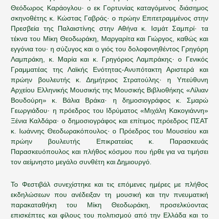
Θεόδωρος Καράογλου· ο εκ Γορτυνίας καταγόμενος διάσημος
σκηνοθέτης κ. Κώστας Γαβράς· ο πρώην Επιτετραμμένος στην
Πρεσβεία της Παλαιστίνης στην Αθήνα κ. Ισμάτ Σαμπρί· τα
τέκνα του Μίκη Θεοδωράκη, Μαργαρίτα και Γιώργος, καθώς και
εγγόνια του· η σύζυγος και ο γιός του δολοφονηθέντος Γρηγόρη
Λαμπράκη, κ. Μαρία και κ. Γρηγόριος Λαμπράκης· ο Γενικός
Γραμματέας της Λαϊκής Ενότητας-Ανυπότακτη Αριστερά και
πρώην βουλευτής κ. Δημήτριος Στρατούλης· η Υπεύθυνη
Αρχείου Ελληνικής Μουσικής της Μουσικής Βιβλιοθήκης «Λίλιαν
Βουδούρη» κ. Βάλια Βράκα· η δημοσιογράφος κ. Σμαρώ
Γεωργιάδου· η πρόεδρος του Ιδρύματος «Μιχάλη Κακογιάννη»
Ξένια Καλδάρα· ο δημοσιογράφος και επίτιμος πρόεδρος ΠΣΑΤ
κ. Ιωάννης Θεοδωρακόπουλος· ο Πρόεδρος του Μουσείου και
πρώην βουλευτής Επικρατείας κ. Παρασκευάς
Παρασκευόπουλος και πλήθος κόσμου που ήρθε για να τιμήσει
τον αείμνηστο μεγάλο συνθέτη και Δημιουργό.
Το Φεστιβάλ συνεχίστηκε και τις επόμενες ημέρες με πλήθος
εκδηλώσεων που ανέδειξαν τη μουσική και την πνευματική
παρακαταθήκη του Μίκη Θεοδωράκη, προσελκύοντας
επισκέπτες και φίλους του πολιτισμού από την Ελλάδα και το