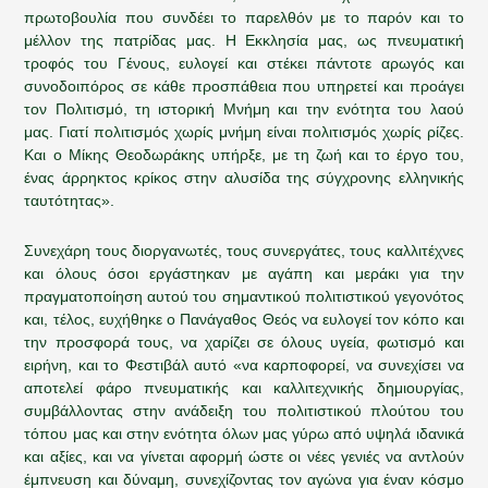
πρωτοβουλία που συνδέει το παρελθόν με το παρόν και το
μέλλον της πατρίδας μας. Η Εκκλησία μας, ως πνευματική
τροφός του Γένους, ευλογεί και στέκει πάντοτε αρωγός και
συνοδοιπόρος σε κάθε προσπάθεια που υπηρετεί και προάγει
τον Πολιτισμό, τη ιστορική Μνήμη και την ενότητα του λαού
μας. Γιατί πολιτισμός χωρίς μνήμη είναι πολιτισμός χωρίς ρίζες.
Και ο Μίκης Θεοδωράκης υπήρξε, με τη ζωή και το έργο του,
ένας άρρηκτος κρίκος στην αλυσίδα της σύγχρονης ελληνικής
ταυτότητας».
Συνεχάρη τους διοργανωτές, τους συνεργάτες, τους καλλιτέχνες
και όλους όσοι εργάστηκαν με αγάπη και μεράκι για την
πραγματοποίηση αυτού του σημαντικού πολιτιστικού γεγονότος
και, τέλος, ευχήθηκε ο Πανάγαθος Θεός να ευλογεί τον κόπο και
την προσφορά τους, να χαρίζει σε όλους υγεία, φωτισμό και
ειρήνη, και το Φεστιβάλ αυτό «να καρποφορεί, να συνεχίσει να
αποτελεί φάρο πνευματικής και καλλιτεχνικής δημιουργίας,
συμβάλλοντας στην ανάδειξη του πολιτιστικού πλούτου του
τόπου μας και στην ενότητα όλων μας γύρω από υψηλά ιδανικά
και αξίες, και να γίνεται αφορμή ώστε οι νέες γενιές να αντλούν
έμπνευση και δύναμη, συνεχίζοντας τον αγώνα για έναν κόσμο