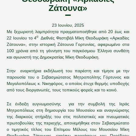
Ζάτουνα»
23 Ιουνίου, 2025
Με ξεχωριστή λαμπρότητα πραγματοποιήθηκε από 20 έως και
ο
22 Ιουνίου το 4
Διεθνές Φεστιβάλ Μίκη Θεοδωράκη «Αρκαδίες
Ζάτουνα», στην ιστορική Ζάτουνα Γορτυνίας, αφιερωμένο στα
100 χρόνια από τη γέννηση του παγκόσμιου Έλληνα συνθέτη
και αγωνιστή της Δημοκρατίας Μίκη Θεοδωράκη.
Στην εναρκτήρια εκδήλωσή του παρέστη και τίμησε με την
παρουσία του ο Σεβασμιώτατος Μητροπολίτης Γόρτυνος και
Μεγαλοπόλεως κ. Νικηφόρος, ο οποίος έτυχε θερμής υποδοχής
από τους διοργανωτές, τους τοπικούς φορείς και το κοινό.
Σε ένδειξη ευγνωμοσύνης για την συμβολή της Ιεράς
Μητροπόλεως στη δημιουργία του Μουσείου και αναγνώρισης
της διαρκούς στήριξής του στις πολιτιστικές και πνευματικές
πρωτοβουλίες της περιοχής, απονεμήθηκε στον Σεβασμιώτατο
ο τιμητικός τίτλος του Επίτιμου Μέλους του Μουσείου Μίκη
Θεοδωράκη Ζάτουνας, κατόπιν προτάσεως του Προέδρου