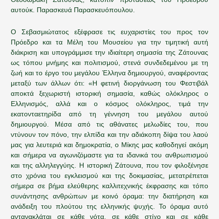
αυτούκ. Παρασκευά Παρασκευόπουλου.
Ο Σεβασμιώτατος εξέφρασε τις ευχαριστίες του προς τον
Πρόεδρο και τα Μέλη του Μουσείου για την τιμητική αυτή
διάκριση και υπογράμμισε την ιδιαίτερη σημασία της Ζάτουνας
ως τόπου μνήμης και πολιτισμού, στενά συνδεδεμένου με τη
ζωή και το έργο του μεγάλου Έλληνα δημιουργού, αναφέροντας
μεταξύ των άλλων ότι: «Η φετινή διοργάνωση του Φεστιβάλ
αποκτά ξεχωριστή ιστορική σημασία, καθώς ολόκληρος ο
Ελληνισμός, αλλά και ο κόσμος ολόκληρος, τιμά την
εκατονταετηρίδα από τη γέννηση του μεγάλου αυτού
δημιουργού. Μέσα από τις αθάνατες μελωδίες του, που
ντύνουν τον πόνο, την ελπίδα και την αδιάκοπη δίψα του λαού
μας για λευτεριά και δημοκρατία, ο Μίκης μας καθοδηγεί ακόμη
και σήμερα να αγωνιζόμαστε για τα ιδανικά του ανθρωπισμού
και της αλληλεγγύης. Η ιστορική Ζάτουνα, που τον φιλοξένησε
στο χρόνια του εγκλεισμού και της δοκιμασίας, μετατρέπεται
σήμερα σε βήμα ελεύθερης καλλιτεχνικής έκφρασης και τόπο
συνάντησης ανθρώπων με κοινό όραμα: την διατήρηση και
ανάδειξη του πλούτου της ελληνικής ψυχής. Το όραμα αυτό
αντανακλάται σε κάθε νότα, σε κάθε στίχο και σε κάθε