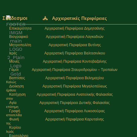
Σύνδεσμοι
Αρχιερατικές Περιφέρειες
Επικαιρότητα
Αρχιερατική Περιφέρεια Δημητσάνης
Βιογραφικό
Αρχιερατική Περιφέρεια Λαγκαδιών
Μητροπολίτη
Αρχιερατική Περιφέρεια Βυτίνης
Ιερές
Αρχιερατική Περιφέρεια Βαλτεσινίκου
Μονές
Αρχιερατική Περιφέρεια Κοντοβαζαίνης
Γάμοι
Αρχιερατική Περιφέρεια Σταυροδρομίου – Τροπαίων
Βαπτίσεις
Αρχιερατική Περιφέρεια Βελημαχίου
Καλώς
Διοίκηση
Αρχιερατική Περιφέρεια Μεγαλοπόλεως
ήρθατε
Κατήχηση
Αρχιερατική Περιφέρεια Ανατολικής Φαλαισίας
στην
Αγία
Αρχιερατική Περιφέρεια Δυτικής Φαλαισίας
επίσημη
Γραφή
Αρχιερατική Περιφέρεια Λυκοσούρας
ιστοσελίδα
Φωνή
Αρχιερατική Περιφέρεια Καρυταίνης
της
Κυρίου
Ιεράς
Εορτολόγιο