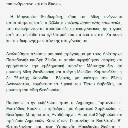
πιο ανθρώπινο και πιο δίκαιο».
Η Μαργαρίτα Θεοδωράκη, κόρη του Μίκη, ανέγνωσε
αποσπάσματα από το βιβλίο της «
Αναμνήσεις ενός κοριτσιού
»,
που αναφέρονταν σε προσωπικές και οικογενειακές της στιγμές
από της περίοδο του εγκλεισμού του πατέρα της στη Ζάτουνα
και της διαμονής με αυτόν της οικογένειάς του.
Ακολούθησε πλούσιο μουσικό πρόγραμμα με τους Αρίσταρχο
Παπαδανιήλ και Άρη Ζέρβα, οι οποίοι αφηγήθηκαν ιστορίες και
ερμήνευσαν την εμβληματική καντάτα Μάουτχαουζεν σε
μουσική Μίκη Θεοδωράκη και ποίηση Ιάκωβου Καμπανέλλη, η
δε 75μελής Χορωδία Βέροιας, με μαέστρο την Ελένη
Αναγνώστου, ερμήνευσε τα λυρικά του Τάσου Λειβαδίτη, σε
μουσική του Μίκη Θεοδωράκη.
Παρόντες στην εκδήλωση ήταν ο Δήμαρχος Γορτυνίας κ.
Ευστάθιος Κούλης, ο πρόεδρος του Δημοτικού Συμβουλίου κ.
Νεκτάριος Μπαρούτσας, Αντιδήμαρχοι, Δημοτικοί Σύμβουλοι και
πρόεδροι Δημοτικών Κοινοτήτων Γορτυνίας· ο Βουλευτής Β΄
Θεσσαλονίκης και τέως Υπουργός Μακεδονίας-Θράκης κ.