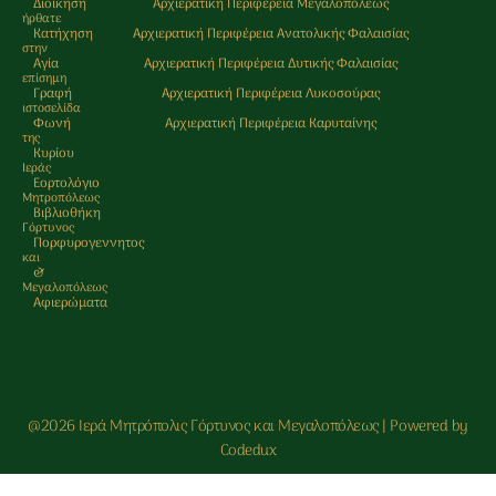
Διοίκηση
Αρχιερατική Περιφέρεια Μεγαλοπόλεως
ήρθατε
Κατήχηση
Αρχιερατική Περιφέρεια Ανατολικής Φαλαισίας
στην
Αγία
Αρχιερατική Περιφέρεια Δυτικής Φαλαισίας
επίσημη
Γραφή
Αρχιερατική Περιφέρεια Λυκοσούρας
ιστοσελίδα
Φωνή
Αρχιερατική Περιφέρεια Καρυταίνης
της
Κυρίου
Ιεράς
Εορτολόγιο
Μητρoπόλεως
Βιβλιοθήκη
Γόρτυνος
Πορφυρογεννητος
και
&
Μεγαλοπόλεως
Αφιερώματα
@2026 Ιερά Μητρόπολις Γόρτυνος και Μεγαλοπόλεως | Powered by
Codedux