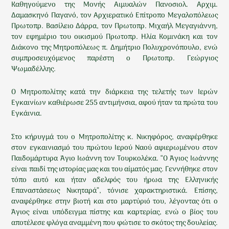
Καθηγούμενο της Μονής Αιμυαλών Πανοσιολ. Αρχιμ.
Δαμασκηνό Παγανό, τον Αρχιερατικό Επίτροπο Μεγαλοπόλεως
Πρωτοπρ. Βασίλειο Δάρρα, τον Πρωτοπρ. Μιχαήλ Μεγαγιάννη,
τον εφημέριο του οικισμού Πρωτοπρ. Ηλία Κομινάκη και τον
Διάκονο της Μητροπόλεως π. Δημήτριο Πολυχρονόπουλο, ενώ
συμπροσευχόμενος παρέστη ο Πρωτοπρ. Γεώργιος
Ψωμαδέλλης.
Ο Μητροπολίτης κατά την διάρκεια της τελετής των Ιερών
Εγκαινίων καθιέρωσε 255 αντιμήνσια, αφού ήταν τα πρώτα του
Εγκάινια.
Στο κήρυγμά του ο Μητροπολίτης κ. Νικηφόρος, αναφέρθηκε
στον εγκαινιασμό του πρώτου Ιερού Ναού αφιερωμένου στον
Παιδομάρτυρα Άγιο Ιωάννη τον Τουρκολέκα. “Ο Άγιος Ιωάννης
είναι παιδί της ιστορίας μας και του αίματός μας. Γεννήθηκε στον
τόπο αυτό και ήταν αδελφός του ήρωα της Ελληνικής
Επαναστάσεως Νικηταρά”, τόνισε χαρακτηριστικά. Επίσης,
αναφέρθηκε στην βιοτή και στο μαρτύριό του, λέγοντας ότι ο
Άγιος είναι υπόδειγμα πίστης και καρτερίας, ενώ ο βίος του
αποτέλεσε φλόγα αναμμένη που φώτισε το σκότος της δουλείας.