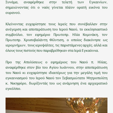
Συνάμα, αναφέρθηκε στην τελετή των Εγκαινίων,
σημειώνοντας ότι ο ναός γίνεται πλέον ορατή εικόνα του
ουρανού.
Κλείνοντας ευχαρίστησε τους Ιερείς που συνέβαλλαν στην
ανέγερση και αποπεράτωση του Ιερού Ναού, το εκκλησιαστικό
συμβούλιο, τον εφημέριο Πρωτοπρ. Ηλία Κομινάκη, τον
Πρωτοπρ. Χρυσοβαλάντη Φίλντιση, ο οποίος διακόνησε ως
ιερομνήμων, τους ιεροψάλτες, τις παριστάμενες αρχές, αλλά και
όλους τους πιστούς που παραβρέθηκαν στα Ιερά Εγκαόινια.
Προ της Απολύσεως ο εφημέριος του Ναού π. Ηλίας,
αναφέρθηκε στον βίο του Αγίου Ιωάννου, στην αποπεράτωση
του Ναού κι ευχαρίστησε ιδιαιτέρως για την μεγάλη τιμή του
εγκαινιασμού του Ιερού Ναού τον Σεβασμιώτατο Μητροπολίτη
κ. Νικηφόρο, δωρίζοντάς του ως ανάμνηση ένα αρχιερατικό
εγκόλπιο.