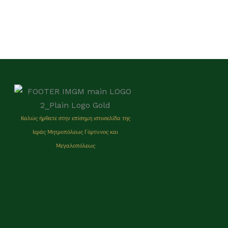
Καλώς ήρθατε στην επίσημη ιστοσελίδα της
Ιεράς Μητρoπόλεως Γόρτυνος και
Μεγαλοπόλεως