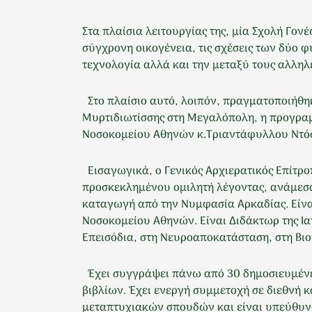
Στα πλαίσια λειτουργίας της, μία Σχολή Γο
σύγχρονη οικογένεια, τις σχέσεις των δύο 
τεχνολογία αλλά και την μεταξύ τους αλλη
Στο πλαίσιο αυτό, λοιπόν, πραγματοποιήθηκ
Μυρτιδιωτίσσης στη Μεγαλόπολη, η προγραμ
Νοσοκομείου Αθηνών κ.Τριαντάφυλλου Ντό
Εισαγωγικά, ο Γενικός Αρχιερατικός Επίτρο
προσκεκλημένου ομιλητή λέγοντας, ανάμεσα 
καταγωγή από την Νυμφασία Αρκαδίας. Είναι
Νοσοκομείου Αθηνών. Είναι Διδάκτωρ της Ια
Επεισόδια, στη Νευροαποκατάσταση, στη Βιοη
Έχει συγγράψει πάνω από 30 δημοσιευμένες
βιβλίων. Έχει ενεργή συμμετοχή σε διεθνή 
μεταπτυχιακών σπουδών και είναι υπεύθυνος