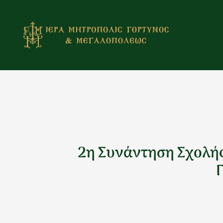
Μετάβαση
στο
περιεχόμενο
2η Συνάντηση Σχολή