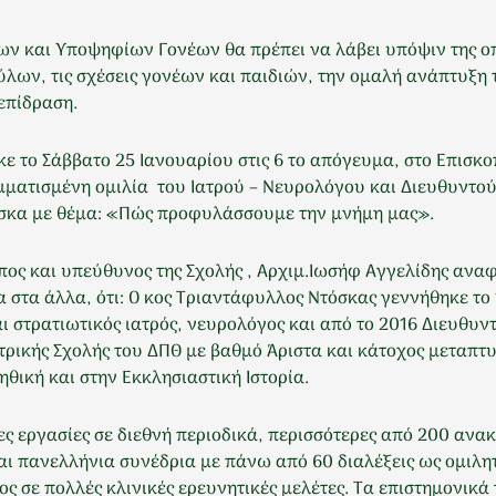
νέων και Υποψηφίων Γονέων θα πρέπει να λάβει υπόψιν της 
φύλων, τις σχέσεις γονέων και παιδιών, την ομαλή ανάπτυξη
λεπίδραση.
ε το Σάββατο 25 Ιανουαρίου στις 6 το απόγευμα, στο Επισκ
ματισμένη ομιλία του Ιατρού – Νευρολόγου και Διευθυντού 
σκα με θέμα: «Πώς προφυλάσσουμε την μνήμη μας».
πος και υπεύθυνος της Σχολής , Αρχιμ.Ιωσήφ Αγγελίδης ανα
στα άλλα, ότι: Ο κος Τριαντάφυλλος Ντόσκας γεννήθηκε το 
 στρατιωτικός ιατρός, νευρολόγος και από το 2016 Διευθυντ
τρικής Σχολής του ΔΠΘ με βαθμό Άριστα και κάτοχος μεταπ
θική και στην Εκκλησιαστική Ιστορία.
 εργασίες σε διεθνή περιοδικά, περισσότερες από 200 ανακ
και πανελλήνια συνέδρια με πάνω από 60 διαλέξεις ως ομιλη
 σε πολλές κλινικές ερευνητικές μελέτες. Τα επιστημονικ