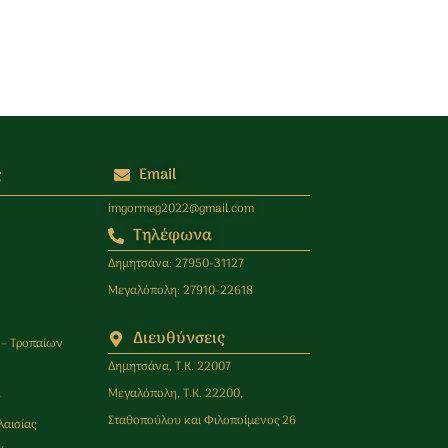
ς
Email
imgormeg2022@gmail.com
Τηλέφωνα
Δημητσάνα: 27950-31127
Μεγαλόπολη: 27910-22618
Διευθύνσεις
 – Τροπαίων
Δημητσάνα, Τ.Κ. 22007
Μεγαλόπολη, Τ.Κ. 22200,
ς
Σταθοπούλου και Φιλοποίμενος 26
λαισίας