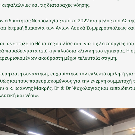
 κεφαλαλγίες και τις διαταραχές νόησης.
ν ειδικότητας Νευρολογίας από το 2022 και μέλος του ΔΣ τη
ή και Ιατρική διακονία των Αγίων Λουκά Συμφερουπόλεως και
αι ανέπτυξε το θέμα της ομιλίας του για τις λειτουργίες του
 παραδείγματα από την πλούσια κλινική του εμπειρία. Η ο
παρευρισκομένων ακούραστη μέχρι τελευταία στιγμή.
τερη αυτή συνάντηση, ευχαρίστησε τον εκλεκτό ομιλητή για
ώς και τους παρευρισκομένους για την ενεργή συμμετοχή τ
υ ο κ. Ιωάννης Μακρής, Dr & Dr Ψυχολογίας και εκπαιδευτικ
ευτική και νέοι».