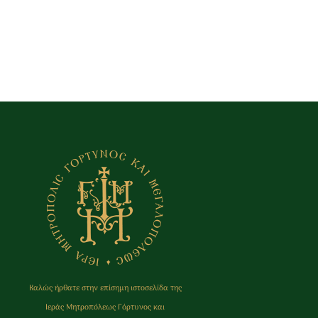
Καλώς ήρθατε στην επίσημη ιστοσελίδα της
Ιεράς Μητρoπόλεως Γόρτυνος και