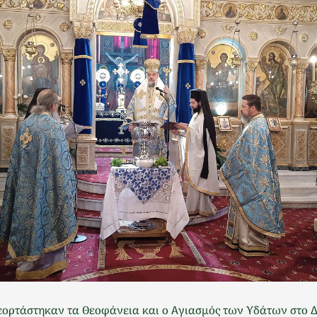
εορτάστηκαν τα Θεοφάνεια και ο Αγιασμός των Υδάτων στο