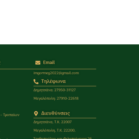
ς
Email
imgormeg2022@gmail.com
Τηλέφωνα
Δημητσάνα: 27950-31127
Μεγαλόπολη: 27910-22618
Διευθύνσεις
 – Τροπαίων
Δημητσάνα, Τ.Κ. 22007
Μεγαλόπολη, Τ.Κ. 22200,
ς
Σταθοπούλου και Φιλοποίμενος 26