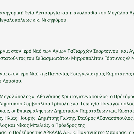
πανηγυρική Θεία Λειτουργία και η ακολουθία του Μεγάλου Α
εγαλοπόλεως κ.κ. Νικηφόρου.
υργία στον Ιερό Ναό των Αγίων Ταξιαρχών Σκορτσινού και Α
ροστατούντος του Σεβασμιωτάτου Μητροπολίτου Γόρτυνος & 
ργία στον Ιερό Ναό της Παναγίας Ευαγγελίστριας Καρύταινας
ύ Λουσίου.
 Μεγαλόπολης κ. Αθανάσιος Χριστογιαννόπουλος, ο Πρόεδρ
Δημοτικού Συμβουλίου Τρίπολης κα. Γεωργία Παναγοπούλου, 
κος, οι Επικεφαλής των Δημοτικών Παρατάξεων κ.κ. Κώστας 
ς, Ηλίας Κουρής, Δημήτρης Γιώτης, Σταύρος Αθανασόπουλος,
ος και Νίκος Μπελιάς, ο Πρόεδρος της
ας, ο Πρόεδρος της ΑΡΚΑΔΙΑ Α.Ε. κ. Παναγιώτης Μπούρας, ο