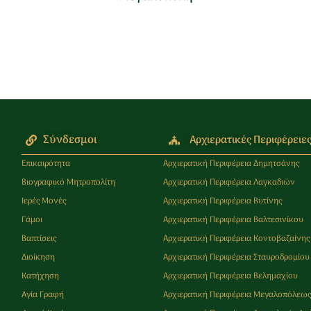
Σύνδεσμοι
Αρχιερατικές Περιφέρειε
Επικαιρότητα
Αρχιερατική Περιφέρεια Δημητσάνης
Βιογραφικό Μητροπολίτη
Αρχιερατική Περιφέρεια Λαγκαδιών
Ιερές Μονές
Αρχιερατική Περιφέρεια Βυτίνης
Γάμοι
Αρχιερατική Περιφέρεια Βαλτεσινίκου
Βαπτίσεις
Αρχιερατική Περιφέρεια Κοντοβαζαίνης
Διοίκηση
Αρχιερατική Περιφέρεια Σταυροδρομίου
Κατήχηση
Αρχιερατική Περιφέρεια Βελημαχίου
Αγία Γραφή
Αρχιερατική Περιφέρεια Μεγαλοπόλεω