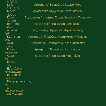
Ιερές
Αρχιερατική Περιφέρεια Βαλτεσινίκου
Μονές
Αρχιερατική Περιφέρεια Κοντοβαζαίνης
Γάμοι
Αρχιερατική Περιφέρεια Σταυροδρομίου – Τροπαίων
Βαπτίσεις
Αρχιερατική Περιφέρεια Βελημαχίου
Καλώς
Διοίκηση
Αρχιερατική Περιφέρεια Μεγαλοπόλεως
ήρθατε
Κατήχηση
Αρχιερατική Περιφέρεια Ανατολικής Φαλαισίας
στην
Αγία
Αρχιερατική Περιφέρεια Δυτικής Φαλαισίας
επίσημη
Γραφή
Αρχιερατική Περιφέρεια Λυκοσούρας
ιστοσελίδα
Φωνή
Αρχιερατική Περιφέρεια Καρυταίνης
της
Κυρίου
Ιεράς
Εορτολόγιο
Μητρoπόλεως
Βιβλιοθήκη
Γόρτυνος
Πορφυρογεννητος
και
&
Μεγαλοπόλεως
Αφιερώματα