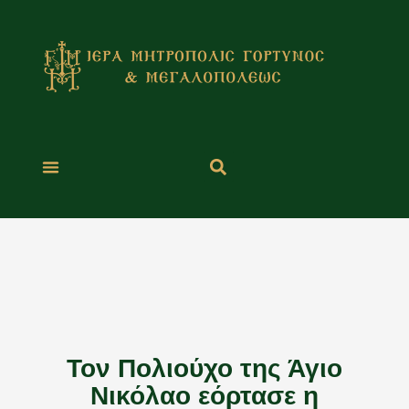
Μετάβαση
στο
περιεχόμενο
Τον Πολιούχο της Άγιο
Νικόλαο εόρτασε η