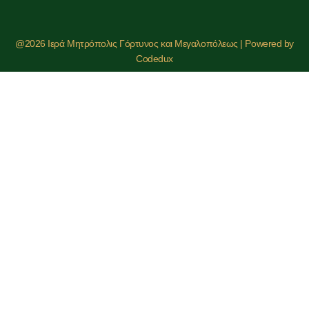
@2026 Ιερά Μητρόπολις Γόρτυνος και Μεγαλοπόλεως | Powered by
Codedux