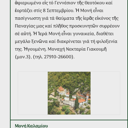
ἀφιερωμένο εἰς τό Γεννέσιον τῆς Θεοτόκου καί
ἑορτάζει στίς 8 Σεπτεμβρίου. Ἡ Μονή εἶναι
πασίγνωστη γιά τά θαύματα τῆς ἱερᾶς εἰκόνος τῆς
Παναγίας μας καί πλῆθος προσκυνητῶν συρρέουν
σέ αὐτή. Ἡ Ἱερά Μονή εἶναι γυναικεία, διαθέτει
μεγάλο ξενῶνα καί διακρίνεται γιά τή φιλοξενία
της.
Ἡγουμέ
νη. Μοναχή Νεκταρία Γιακουμῆ
(μον.3),
(τηλ. 27910-26600).
Μονή Καλαμίου