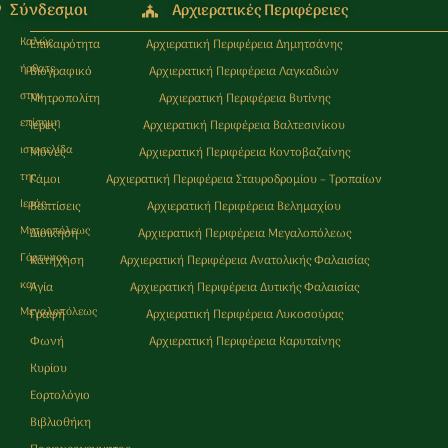
Σύνδεσμοι
Αρχιερατικές Περιφέρειες
Καλώς
Επικαιρότητα
Αρχιερατική Περιφέρεια Δημητσάνης
ήρθατε
Βιογραφικό
Αρχιερατική Περιφέρεια Λαγκαδιών
στην
Μητροπολίτη
Αρχιερατική Περιφέρεια Βυτίνης
επίσημη
Ιερές
Αρχιερατική Περιφέρεια Βαλτεσινίκου
ιστοσελίδα
Μονές
Αρχιερατική Περιφέρεια Κοντοβαζαίνης
της
Γάμοι
Αρχιερατική Περιφέρεια Σταυροδρομίου – Τροπαίων
Ιεράς
Βαπτίσεις
Αρχιερατική Περιφέρεια Βελημαχίου
Μητρoπόλεως
Διοίκηση
Αρχιερατική Περιφέρεια Μεγαλοπόλεως
Γόρτυνος
Κατήχηση
Αρχιερατική Περιφέρεια Ανατολικής Φαλαισίας
και
Αγία
Αρχιερατική Περιφέρεια Δυτικής Φαλαισίας
Μεγαλοπόλεως
Γραφή
Αρχιερατική Περιφέρεια Λυκοσούρας
Φωνή
Αρχιερατική Περιφέρεια Καρυταίνης
Κυρίου
Εορτολόγιο
Βιβλιοθήκη