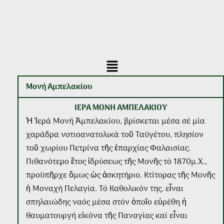
Main
Menu
Μονή Αμπελακίου
ΙΕΡΑ ΜΟΝΗ ΑΜΠΕΛΑΚΙΟΥ
Ἡ Ἱερά Μονή Ἀμπελακίου, βρίσκεται μέσα σέ μία
χαράδρα νοτιοανατολικά τοῦ Ταϋγέτου, πλησίον
τοῦ χωρίου Πετρίνα τῆς ἐπαρχίας Φαλαισίας.
Πιθανότερο ἒτος ἱδρύσεως τῆς Μονῆς τό 1870μ.Χ.,
προϋπῆρχε ὃμως ὡς ἀσκητήριο. Κτίτορας τῆς Μονῆς
ἡ Μοναχή Πελαγία. Τό Καθολικόν της, εἶναι
σπηλαιώδης ναός μέσα στόν ὁποῖο εὑρέθη ἡ
θαυματουργή εἰκόνα τῆς Παναγίας καί εἶναι