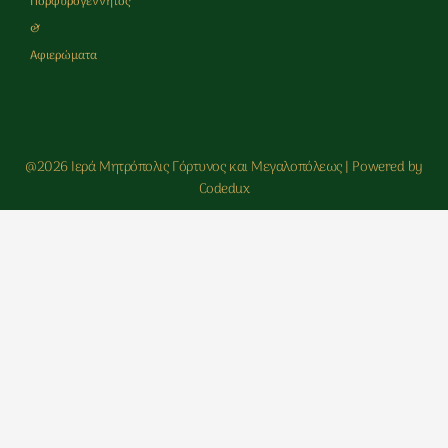
Πορφυρογεννητος
&
Αφιερώματα
@2026 Ιερά Μητρόπολις Γόρτυνος και Μεγαλοπόλεως | Powered by
Codedux