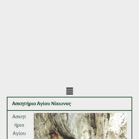
Main
Menu
Ασκητήριο Αγίου Νίκωνος
Ασκητ
ήριο
Αγίου