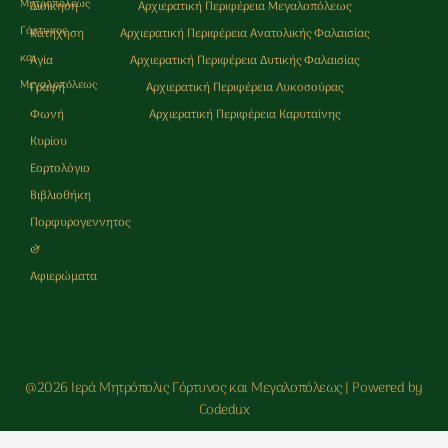
Μητρoπόλεως
Διοίκηση
Αρχιερατική Περιφέρεια Μεγαλοπόλεως
Γόρτυνος
Κατήχηση
Αρχιερατική Περιφέρεια Ανατολικής Φαλαισίας
και
Αγία
Αρχιερατική Περιφέρεια Δυτικής Φαλαισίας
Μεγαλοπόλεως
Γραφή
Αρχιερατική Περιφέρεια Λυκοσούρας
Φωνή
Αρχιερατική Περιφέρεια Καρυταίνης
Κυρίου
Εορτολόγιο
Βιβλιοθήκη
Πορφυρογεννητος
&
Αφιερώματα
@2026 Ιερά Μητρόπολις Γόρτυνος και Μεγαλοπόλεως | Powered by
Codedux