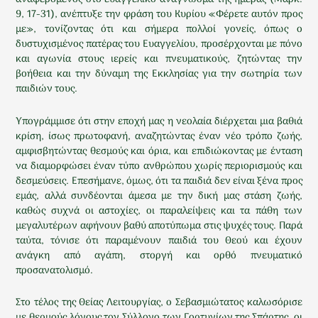
9, 17-31), ανέπτυξε την φράση του Κυρίου «Φέρετε αυτόν προς
με», τονίζοντας ότι και σήμερα πολλοί γονείς, όπως ο
δυστυχισμένος πατέρας του Ευαγγελίου, προσέρχονται με πόνο
και αγωνία στους ιερείς και πνευματικούς, ζητώντας την
βοήθεια και την δύναμη της Εκκλησίας για την σωτηρία των
παιδιών τους.
Υπογράμμισε ότι στην εποχή μας η νεολαία διέρχεται μια βαθιά
κρίση, ίσως πρωτοφανή, αναζητώντας έναν νέο τρόπο ζωής,
αμφισβητώντας θεσμούς και όρια, και επιδιώκοντας με ένταση
να διαμορφώσει έναν τύπο ανθρώπου χωρίς περιορισμούς και
δεσμεύσεις. Επεσήμανε, όμως, ότι τα παιδιά δεν είναι ξένα προς
εμάς, αλλά συνδέονται άμεσα με την δική μας στάση ζωής,
καθώς συχνά οι αστοχίες, οι παραλείψεις και τα πάθη των
μεγαλυτέρων αφήνουν βαθύ αποτύπωμα στις ψυχές τους. Παρά
ταύτα, τόνισε ότι παραμένουν παιδιά του Θεού και έχουν
ανάγκη από αγάπη, στοργή και ορθό πνευματικό
προσανατολισμό.
Στο τέλος της Θείας Λειτουργίας, ο Σεβασμιώτατος καλωσόρισε
με θερμούς λόγους τον Σύλλογο των Γορτυνίων της Σπάρτης, οι