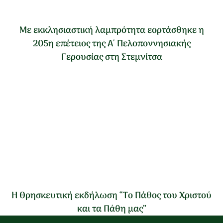
Με εκκλησιαστική λαμπρότητα εορτάσθηκε η
205η επέτειος της Α΄ Πελοποννησιακής
Γερουσίας στη Στεμνίτσα
Η Θρησκευτική εκδήλωση “Το Πάθος του Χριστού
και τα Πάθη μας”