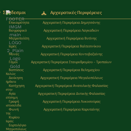
Σύνδεσμοι
Αρχιερατικές Περιφέρειες
Επικαιρότητα
Αρχιερατική Περιφέρεια Δημητσάνης
Βιογραφικό
Αρχιερατική Περιφέρεια Λαγκαδιών
Μητροπολίτη
Αρχιερατική Περιφέρεια Βυτίνης
Ιερές
Αρχιερατική Περιφέρεια Βαλτεσινίκου
Μονές
Αρχιερατική Περιφέρεια Κοντοβαζαίνης
Γάμοι
Αρχιερατική Περιφέρεια Σταυροδρομίου – Τροπαίων
Βαπτίσεις
Αρχιερατική Περιφέρεια Βελημαχίου
Καλώς
Διοίκηση
Αρχιερατική Περιφέρεια Μεγαλοπόλεως
ήρθατε
Κατήχηση
Αρχιερατική Περιφέρεια Ανατολικής Φαλαισίας
στην
Αγία
Αρχιερατική Περιφέρεια Δυτικής Φαλαισίας
επίσημη
Γραφή
Αρχιερατική Περιφέρεια Λυκοσούρας
ιστοσελίδα
Φωνή
Αρχιερατική Περιφέρεια Καρυταίνης
της
Κυρίου
Ιεράς
Εορτολόγιο
Μητρoπόλεως