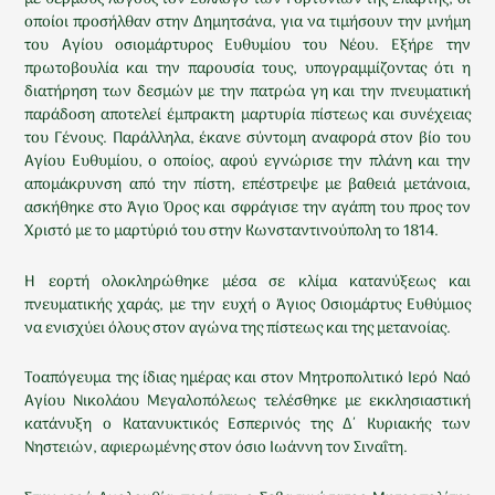
οποίοι προσήλθαν στην Δημητσάνα, για να τιμήσουν την μνήμη
του Αγίου οσιομάρτυρος Ευθυμίου του Νέου. Εξήρε την
πρωτοβουλία και την παρουσία τους, υπογραμμίζοντας ότι η
διατήρηση των δεσμών με την πατρώα γη και την πνευματική
παράδοση αποτελεί έμπρακτη μαρτυρία πίστεως και συνέχειας
του Γένους. Παράλληλα, έκανε σύντομη αναφορά στον βίο του
Αγίου Ευθυμίου, ο οποίος, αφού εγνώρισε την πλάνη και την
απομάκρυνση από την πίστη, επέστρεψε με βαθειά μετάνοια,
ασκήθηκε στο Άγιο Όρος και σφράγισε την αγάπη του προς τον
Χριστό με το μαρτύριό του στην Κωνσταντινούπολη το 1814.
Η εορτή ολοκληρώθηκε μέσα σε κλίμα κατανύξεως και
πνευματικής χαράς, με την ευχή ο Άγιος Οσιομάρτυς Ευθύμιος
να ενισχύει όλους στον αγώνα της πίστεως και της μετανοίας.
Τοαπόγευμα της ίδιας ημέρας και στον Μητροπολιτικό Ιερό Ναό
Αγίου Νικολάου Μεγαλοπόλεως τελέσθηκε με εκκλησιαστική
κατάνυξη ο Κατανυκτικός Εσπερινός της Δ΄ Κυριακής των
Νηστειών, αφιερωμένης στον όσιο Ιωάννη τον Σιναΐτη.