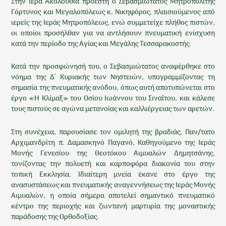
Στην ιερά Ακολουθία προέστη ο Σεβασμιώτατος Μητροπολίτης
Γόρτυνος και Μεγαλοπόλεως κ. Νικηφόρος, πλαισιούμενος από
ιερείς της Ιεράς Μητροπόλεως, ενώ συμμετείχε πλήθος πιστών,
οι οποίοι προσήλθαν για να αντλήσουν πνευματική ενίσχυση
κατά την περίοδο της Αγίας και Μεγάλης Τεσσαρακοστής.
Κατά την προσφώνησή του, ο Σεβασμιώτατος αναφέρθηκε στο
νόημα της Δ΄ Κυριακής των Νηστειών, υπογραμμίζοντας τη
σημασία της πνευματικής ανόδου, όπως αυτή αποτυπώνεται στο
έργο «Η Κλίμαξ» του Οσίου Ιωάννου του Σιναΐτου, και κάλεσε
τους πιστούς σε αγώνα μετανοίας και καλλιέργειας των αρετών.
Στη συνέχεια, παρουσίασε τον ομιλητή της βραδιάς, Παν/τατο
Αρχιμανδρίτη π. Δαμασκηνό Παγανό, Καθηγούμενο της Ιεράς
Μονής Γενεσίου της Θεοτόκου Αιμυαλών Δημητσάνης,
τονίζοντας την πολυετή και καρποφόρα διακονία του στην
τοπική Εκκλησία. Ιδιαίτερη μνεία έκανε στο έργο της
ανασυστάσεως και πνευματικής αναγεννήσεως της Ιεράς Μονής
Αιμυαλών, η οποία σήμερα αποτελεί σημαντικό πνευματικό
κέντρο της περιοχής και ζωντανή μαρτυρία της μοναστικής
παράδοσης της Ορθοδοξίας.