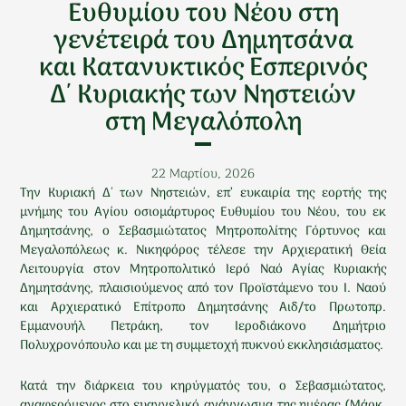
Ευθυμίου του Νέου στη
γενέτειρά του Δημητσάνα
και Κατανυκτικός Εσπερινός
Δ΄ Κυριακής των Νηστειών
στη Μεγαλόπολη
22 Μαρτίου, 2026
Την Κυριακή Δ΄ των Νηστειών, επ’ ευκαιρία της εορτής της
μνήμης του Αγίου οσιομάρτυρος Ευθυμίου του Νέου, του εκ
Δημητσάνης, ο Σεβασμιώτατος Μητροπολίτης Γόρτυνος και
Μεγαλοπόλεως κ. Νικηφόρος τέλεσε την Αρχιερατική Θεία
Λειτουργία στον Μητροπολιτικό Ιερό Ναό Αγίας Κυριακής
Δημητσάνης, πλαισιούμενος από τον Προϊστάμενο του Ι. Ναού
και Αρχιερατικό Επίτροπο Δημητσάνης Αιδ/το Πρωτοπρ.
Εμμανουήλ Πετράκη, τον Ιεροδιάκονο Δημήτριο
Πολυχρονόπουλο και με τη συμμετοχή πυκνού εκκλησιάσματος.
Κατά την διάρκεια του κηρύγματός του, ο Σεβασμιώτατος,
αναφερόμενος στο ευαγγελικό ανάγνωσμα της ημέρας (Μάρκ.