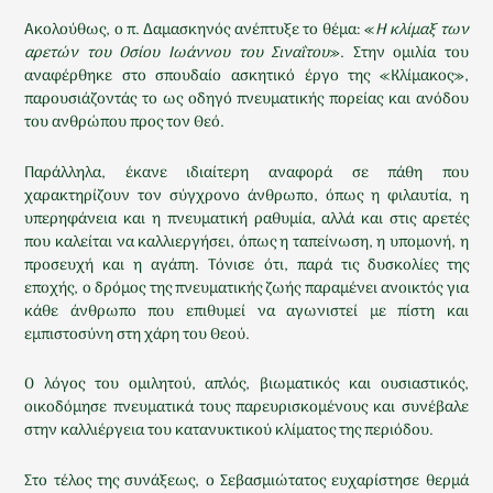
Ακολούθως, ο π. Δαμασκηνός ανέπτυξε το θέμα: «
Η κλίμαξ των
αρετών του Οσίου Ιωάννου του Σιναΐτου
». Στην ομιλία του
αναφέρθηκε στο σπουδαίο ασκητικό έργο της «Κλίμακος»,
παρουσιάζοντάς το ως οδηγό πνευματικής πορείας και ανόδου
του ανθρώπου προς τον Θεό.
Παράλληλα, έκανε ιδιαίτερη αναφορά σε πάθη που
χαρακτηρίζουν τον σύγχρονο άνθρωπο, όπως η φιλαυτία, η
υπερηφάνεια και η πνευματική ραθυμία, αλλά και στις αρετές
που καλείται να καλλιεργήσει, όπως η ταπείνωση, η υπομονή, η
προσευχή και η αγάπη. Τόνισε ότι, παρά τις δυσκολίες της
εποχής, ο δρόμος της πνευματικής ζωής παραμένει ανοικτός για
κάθε άνθρωπο που επιθυμεί να αγωνιστεί με πίστη και
εμπιστοσύνη στη χάρη του Θεού.
Ο λόγος του ομιλητού, απλός, βιωματικός και ουσιαστικός,
οικοδόμησε πνευματικά τους παρευρισκομένους και συνέβαλε
στην καλλιέργεια του κατανυκτικού κλίματος της περιόδου.
Στο τέλος της συνάξεως, ο Σεβασμιώτατος ευχαρίστησε θερμά