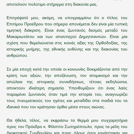
αποτελούν πολύτιμο στήριγμα στη διακονία μας.
Επιτρέψατέ μου, ακόμη, να υπογραμμίσω ότι ο τίτλος του
Επιτίμου Προέδρου που σήμερα απονέμεται δεν είναι μία τυπική
τιμητική διάκριση. Είναι ένας ζωντανός δεσμός μεταξύ του
Μακαριωτάτου και των απανταχού Δημητσανιτών. Είναι μία
σχέση που θεμελιώνεται στις κοινές αξίες της Ορθοδοξίας, της
ιστορικής μνήμης, της εθνικής ευθύνης και της διακονίας του
ανθρώπου.
Σε μία εποχή κατά την οποία οι κοινωνίες δοκιμάζονται από την
κρίση των αξιών, την αποξένωση, τον ατομικισμό και την
απώλεια της ιστορικής συνειδήσεως, τέτοιες εκδηλώσεις
αποκτούν ιδιαίτερη σημασία. Υπενθυμίζουν ότι ένας λαός
παραμένει ζωντανός όταν τιμά την ιστορία του, αναγνωρίζει
τους πνευματικούς του ηγέτες και μεταδίδει στα παιδιά του τα
ιδανικά που τον κράτησαν όρθιο μέσα στους αιώνες.
Θα ήθελα, τέλος, να εκφράσω τα θερμά μου συγχαρητήρια
προς τον Πρόεδρο κ. Φίλιππο Σωτηρόπουλο, προς τα μέλη του
Διοικητικού Συμβουλίου και προς όλους όσοι εργάστηκαν για