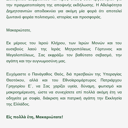
την πραγματοποίηση της αποψινής εκδήλωσης. Η Αδελφότητα
Δημητσανιτών αποδεικνύει για ακόμη μία φορά ότι αποτελεί
ζωντανό φορέα πολιτισμού, ιστορίας και προσφοράς.
Μακαριώτατε,
Εκ μέρους του Ιερού Κλήρου, των Ιερών Μονών και του
ευσεβούς λαού της Ιεράς Μητροπόλεως Γόρτυνος και
Μεγαλοπόλεως, Σας εκφράζω τον βαθύτατο σεβασμό, την
αγάπη και την ευγνωμοσύνη μας.
Ευχόμαστε ο Πανάγαθος Θεός, διά πρεσβειών της Υπεραγίας
Θεοτόκου, αλλά και του Εθνοϊερομάρτυρος Πατριάρχου
Γρηγορίου Ε΄, να Σας χαρίζει υγεία, δύναμη, φωτισμό και
μακροημέρευση, ώστε να συνεχίσετε επί πολλά ακόμη έτη να
οδηγείτε με σοφία, διάκριση και πατρική αγάπη την Εκκλησία
της Ελλάδος.
Εἰς πολλὰ ἔτη, Μακαριώτατε!