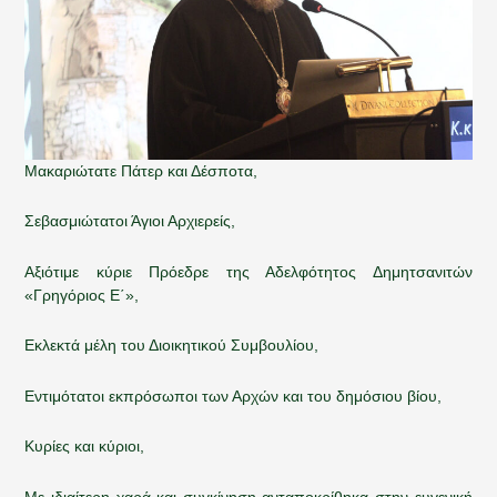
Μακαριώτατε Πάτερ και Δέσποτα,
Σεβασμιώτατοι Άγιοι Αρχιερείς,
Αξιότιμε κύριε Πρόεδρε της Αδελφότητος Δημητσανιτών
«Γρηγόριος Ε΄»,
Εκλεκτά μέλη του Διοικητικού Συμβουλίου,
Εντιμότατοι εκπρόσωποι των Αρχών και του δημόσιου βίου,
Κυρίες και κύριοι,
Με ιδιαίτερη χαρά και συγκίνηση ανταποκρίθηκα στην ευγενική