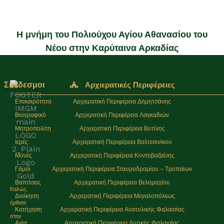
Η μνήμη του Πολιούχου Αγίου Αθανασίου του
Νέου στην Καρύταινα Αρκαδίας
Σύνδεσμοι
Αρχιερατικές Περιφέρειες
Επικαιρότητα
Αρχιερατική Περιφέρεια Δημητσάνης
Βιογραφικό
Αρχιερατική Περιφέρεια Λαγκαδιών
Μητροπολίτη
Αρχιερατική Περιφέρεια Βυτίνης
Ιερές
Αρχιερατική Περιφέρεια Βαλτεσινίκου
Μονές
Αρχιερατική Περιφέρεια Κοντοβαζαίνης
Γάμοι
Αρχιερατική Περιφέρεια Σταυροδρομίου – Τροπαίων
Βαπτίσεις
Αρχιερατική Περιφέρεια Βελημαχίου
Καλώς
Διοίκηση
Αρχιερατική Περιφέρεια Μεγαλοπόλεως
ήρθατε
Κατήχηση
Αρχιερατική Περιφέρεια Ανατολικής Φαλαισίας
στην
Αγία
Αρχιερατική Περιφέρεια Δυτικής Φαλαισίας