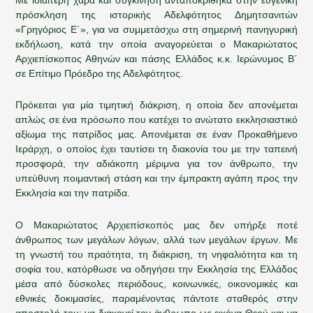
πρόσκληση της ιστορικής Αδελφότητος Δημητσανιτών
«Γρηγόριος Ε΄», για να συμμετάσχω στη σημερινή πανηγυρική
εκδήλωση, κατά την οποία αναγορεύεται ο Μακαριώτατος
Αρχιεπίσκοπος Αθηνών και πάσης Ελλάδος κ.κ. Ιερώνυμος Β΄
σε Επίτιμο Πρόεδρο της Αδελφότητος.
Πρόκειται για μία τιμητική διάκριση, η οποία δεν απονέμεται
απλώς σε ένα πρόσωπο που κατέχει το ανώτατο εκκλησιαστικό
αξίωμα της πατρίδος μας. Απονέμεται σε έναν Προκαθήμενο
Ιεράρχη, ο οποίος έχει ταυτίσει τη διακονία του με την ταπεινή
προσφορά, την αδιάκοπη μέριμνα για τον άνθρωπο, την
υπεύθυνη ποιμαντική στάση και την έμπρακτη αγάπη προς την
Εκκλησία και την πατρίδα.
Ο Μακαριώτατος Αρχιεπίσκοπός μας δεν υπήρξε ποτέ
άνθρωπος των μεγάλων λόγων, αλλά των μεγάλων έργων. Με
τη γνωστή του πραότητα, τη διάκριση, τη νηφαλιότητα και τη
σοφία του, κατόρθωσε να οδηγήσει την Εκκλησία της Ελλάδος
μέσα από δύσκολες περιόδους, κοινωνικές, οικονομικές και
εθνικές δοκιμασίες, παραμένοντας πάντοτε σταθερός στην
αποστολή του: να διακονεί τον άνθρωπο ως εικόνα Θεού και να