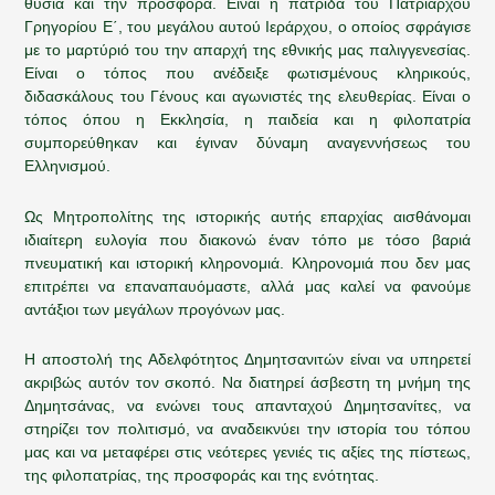
θυσία και την προσφορά. Είναι η πατρίδα του Πατριάρχου
Γρηγορίου Ε΄, του μεγάλου αυτού Ιεράρχου, ο οποίος σφράγισε
με το μαρτύριό του την απαρχή της εθνικής μας παλιγγενεσίας.
Είναι ο τόπος που ανέδειξε φωτισμένους κληρικούς,
διδασκάλους του Γένους και αγωνιστές της ελευθερίας. Είναι ο
τόπος όπου η Εκκλησία, η παιδεία και η φιλοπατρία
συμπορεύθηκαν και έγιναν δύναμη αναγεννήσεως του
Ελληνισμού.
Ως Μητροπολίτης της ιστορικής αυτής επαρχίας αισθάνομαι
ιδιαίτερη ευλογία που διακονώ έναν τόπο με τόσο βαριά
πνευματική και ιστορική κληρονομιά. Κληρονομιά που δεν μας
επιτρέπει να επαναπαυόμαστε, αλλά μας καλεί να φανούμε
αντάξιοι των μεγάλων προγόνων μας.
Η αποστολή της Αδελφότητος Δημητσανιτών είναι να υπηρετεί
ακριβώς αυτόν τον σκοπό. Να διατηρεί άσβεστη τη μνήμη της
Δημητσάνας, να ενώνει τους απανταχού Δημητσανίτες, να
στηρίζει τον πολιτισμό, να αναδεικνύει την ιστορία του τόπου
μας και να μεταφέρει στις νεότερες γενιές τις αξίες της πίστεως,
της φιλοπατρίας, της προσφοράς και της ενότητας.