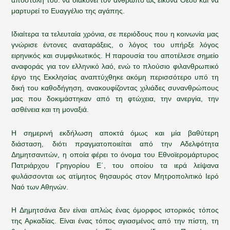
μαρτυρεί το Ευαγγέλιο της αγάπης.
Ιδιαίτερα τα τελευταία χρόνια, σε περιόδους που η κοινωνία μας
γνώρισε έντονες αναταράξεις, ο λόγος του υπήρξε λόγος
ειρηνικός και συμφιλιωτικός. Η παρουσία του αποτέλεσε σημείο
αναφοράς για τον ελληνικό λαό, ενώ το πλούσιο φιλανθρωπικό
έργο της Εκκλησίας αναπτύχθηκε ακόμη περισσότερο υπό τη
δική του καθοδήγηση, ανακουφίζοντας χιλιάδες συνανθρώπους
μας που δοκιμάστηκαν από τη φτώχεια, την ανεργία, την
ασθένεια και τη μοναξιά.
Η σημερινή εκδήλωση αποκτά όμως και μία βαθύτερη
διάσταση, διότι πραγματοποιείται από την Αδελφότητα
Δημητσανιτών, η οποία φέρει το όνομα του Εθνοϊερομάρτυρος
Πατριάρχου Γρηγορίου Ε΄, του οποίου τα ιερά λείψανα
φυλάσσονται ως ατίμητος θησαυρός στον Μητροπολιτικό Ιερό
Ναό των Αθηνών.
Η Δημητσάνα δεν είναι απλώς ένας όμορφος ιστορικός τόπος
της Αρκαδίας. Είναι ένας τόπος αγιασμένος από την πίστη, τη