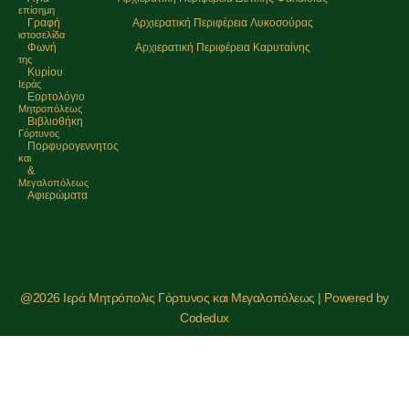
επίσημη
Γραφή
Αρχιερατική Περιφέρεια Λυκοσούρας
ιστοσελίδα
Φωνή
Αρχιερατική Περιφέρεια Καρυταίνης
της
Κυρίου
Ιεράς
Εορτολόγιο
Μητρoπόλεως
Βιβλιοθήκη
Γόρτυνος
Πορφυρογεννητος
και
&
Μεγαλοπόλεως
Αφιερώματα
@2026 Ιερά Μητρόπολις Γόρτυνος και Μεγαλοπόλεως | Powered by
Codedux