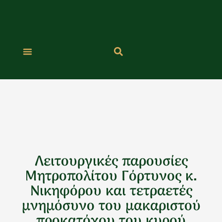
Μετάβαση
στο
περιεχόμενο
Λειτουργικές παρουσίες
Μητροπολίτου Γόρτυνος κ.
Νικηφόρου και τετραετές
μνημόσυνο του μακαριστού
προκατόχου του κυρού