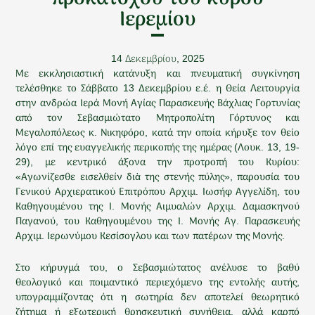
Ιερεμίου
14 Δεκεμβρίου, 2025
Με εκκλησιαστική κατάνυξη και πνευματική συγκίνηση
τελέσθηκε το Σάββατο 13 Δεκεμβρίου ε.έ. η Θεία Λειτουργία
στην ανδρώα Ιερά Μονή Αγίας Παρασκευής Βάχλιας Γορτυνίας
από τον Σεβασμιώτατο Μητροπολίτη Γόρτυνος και
Μεγαλοπόλεως κ. Νικηφόρο, κατά την οποία κήρυξε τον θείο
λόγο επί της ευαγγελικής περικοπής της ημέρας (Λουκ. 13, 19-
29), με κεντρικό άξονα την προτροπή του Κυρίου:
«Αγωνίζεσθε εισελθείν διὰ της στενής πύλης», παρουσία του
Γενικού Αρχιερατικού Επιτρόπου Αρχιμ. Ιωσήφ Αγγελίδη, του
Καθηγουμένου της Ι. Μονής Αιμυαλών Αρχιμ. Δαμασκηνού
Παγανού, του Καθηγουμένου της Ι. Μονής Αγ. Παρασκευής
Αρχιμ. Ιερωνύμου Κεσίσογλου και των πατέρων της Μονής.
Στο κήρυγμά του, ο Σεβασμιώτατος ανέλυσε το βαθύ
θεολογικό και ποιμαντικό περιεχόμενο της εντολής αυτής,
υπογραμμίζοντας ότι η σωτηρία δεν αποτελεί θεωρητικό
ζήτημα ή εξωτερική θρησκευτική συνήθεια, αλλά καρπό