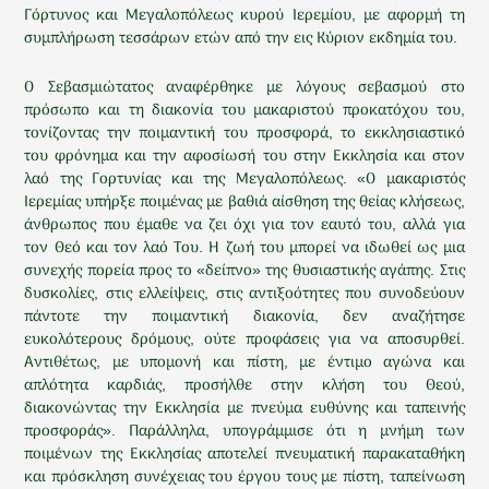
Γόρτυνος και Μεγαλοπόλεως κυρού Ιερεμίου, με αφορμή τη
συμπλήρωση τεσσάρων ετών από την εις Κύριον εκδημία του.
Ο Σεβασμιώτατος αναφέρθηκε με λόγους σεβασμού στο
πρόσωπο και τη διακονία του μακαριστού προκατόχου του,
τονίζοντας την ποιμαντική του προσφορά, το εκκλησιαστικό
του φρόνημα και την αφοσίωσή του στην Εκκλησία και στον
λαό της Γορτυνίας και της Μεγαλοπόλεως. «Ο μακαριστός
Ιερεμίας υπήρξε ποιμένας με βαθιά αίσθηση της θείας κλήσεως,
άνθρωπος που έμαθε να ζει όχι για τον εαυτό του, αλλά για
τον Θεό και τον λαό Του. Η ζωή του μπορεί να ιδωθεί ως μια
συνεχής πορεία προς το «δείπνο» της θυσιαστικής αγάπης. Στις
δυσκολίες, στις ελλείψεις, στις αντιξοότητες που συνοδεύουν
πάντοτε την ποιμαντική διακονία, δεν αναζήτησε
ευκολότερους δρόμους, ούτε προφάσεις για να αποσυρθεί.
Αντιθέτως, με υπομονή και πίστη, με έντιμο αγώνα και
απλότητα καρδιάς, προσήλθε στην κλήση του Θεού,
διακονώντας την Εκκλησία με πνεύμα ευθύνης και ταπεινής
προσφοράς». Παράλληλα, υπογράμμισε ότι η μνήμη των
ποιμένων της Εκκλησίας αποτελεί πνευματική παρακαταθήκη
και πρόσκληση συνέχειας του έργου τους με πίστη, ταπείνωση