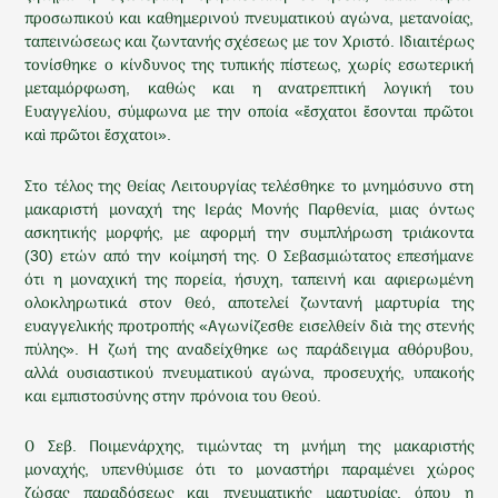
προσωπικού και καθημερινού πνευματικού αγώνα, μετανοίας,
ταπεινώσεως και ζωντανής σχέσεως με τον Χριστό. Ιδιαιτέρως
τονίσθηκε ο κίνδυνος της τυπικής πίστεως, χωρίς εσωτερική
μεταμόρφωση, καθώς και η ανατρεπτική λογική του
Ευαγγελίου, σύμφωνα με την οποία «ἔσχατοι ἔσονται πρῶτοι
καὶ πρῶτοι ἔσχατοι».
Στο τέλος της Θείας Λειτουργίας τελέσθηκε το μνημόσυνο στη
μακαριστή μοναχή της Ιεράς Μονής Παρθενία, μιας όντως
ασκητικής μορφής, με αφορμή την συμπλήρωση τριάκοντα
(30) ετών από την κοίμησή της. Ο Σεβασμιώτατος επεσήμανε
ότι η μοναχική της πορεία, ήσυχη, ταπεινή και αφιερωμένη
ολοκληρωτικά στον Θεό, αποτελεί ζωντανή μαρτυρία της
ευαγγελικής προτροπής «Αγωνίζεσθε εισελθείν διὰ της στενής
πύλης». Η ζωή της αναδείχθηκε ως παράδειγμα αθόρυβου,
αλλά ουσιαστικού πνευματικού αγώνα, προσευχής, υπακοής
και εμπιστοσύνης στην πρόνοια του Θεού.
Ο Σεβ. Ποιμενάρχης, τιμώντας τη μνήμη της μακαριστής
μοναχής, υπενθύμισε ότι το μοναστήρι παραμένει χώρος
ζώσας παραδόσεως και πνευματικής μαρτυρίας, όπου η