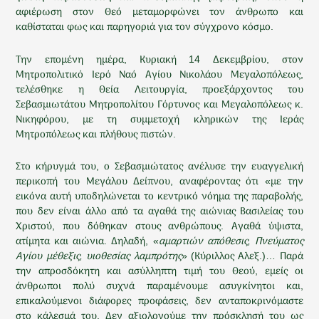
αφιέρωση στον Θεό μεταμορφώνει τον άνθρωπο και
καθίσταται φως και παρηγοριά για τον σύγχρονο κόσμο.
Την επομένη ημέρα, Κυριακή 14 Δεκεμβρίου, στον
Μητροπολιτικό Ιερό Ναό Αγίου Νικολάου Μεγαλοπόλεως,
τελέσθηκε η Θεία Λειτουργία, προεξάρχοντος του
Σεβασμιωτάτου Μητροπολίτου Γόρτυνος και Μεγαλοπόλεως κ.
Νικηφόρου, με τη συμμετοχή κληρικών της Ιεράς
Μητροπόλεως και πλήθους πιστών.
Στο κήρυγμά του, ο Σεβασμιώτατος ανέλυσε την ευαγγελική
περικοπή του Μεγάλου Δείπνου, αναφέροντας ότι «με την
εικόνα αυτή υποδηλώνεται το κεντρικό νόημα της παραβολής,
που δεν είναι άλλο από τα αγαθά της αιώνιας Βασιλείας του
Χριστού, που δόθηκαν στους ανθρώπους. Αγαθά ύψιστα,
ατίμητα και αιώνια. Δηλαδή, «
αμαρτιών απόθεσις, Πνεύματος
Αγίου μέθεξις, υιοθεσίας λαμπρότης
» (Κύριλλος Αλεξ.)… Παρά
την απροσδόκητη και ασύλληπτη τιμή του Θεού, εμείς οι
άνθρωποι πολύ συχνά παραμένουμε ασυγκίνητοι και,
επικαλούμενοι διάφορες προφάσεις, δεν ανταποκρινόμαστε
στο κάλεσμά του. Δεν αξιολογούμε την πρόσκλησή του ως