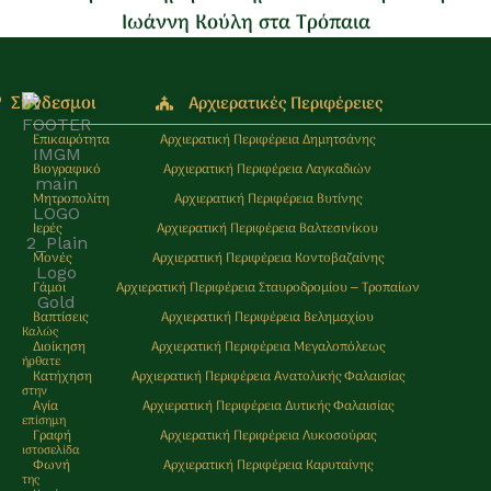
Ιωάννη Κούλη στα Τρόπαια
Σύνδεσμοι
Αρχιερατικές Περιφέρειες
Επικαιρότητα
Αρχιερατική Περιφέρεια Δημητσάνης
Βιογραφικό
Αρχιερατική Περιφέρεια Λαγκαδιών
Μητροπολίτη
Αρχιερατική Περιφέρεια Βυτίνης
Ιερές
Αρχιερατική Περιφέρεια Βαλτεσινίκου
Μονές
Αρχιερατική Περιφέρεια Κοντοβαζαίνης
Γάμοι
Αρχιερατική Περιφέρεια Σταυροδρομίου – Τροπαίων
Βαπτίσεις
Αρχιερατική Περιφέρεια Βελημαχίου
Καλώς
Διοίκηση
Αρχιερατική Περιφέρεια Μεγαλοπόλεως
ήρθατε
Κατήχηση
Αρχιερατική Περιφέρεια Ανατολικής Φαλαισίας
στην
Αγία
Αρχιερατική Περιφέρεια Δυτικής Φαλαισίας
επίσημη
Γραφή
Αρχιερατική Περιφέρεια Λυκοσούρας
ιστοσελίδα
Φωνή
Αρχιερατική Περιφέρεια Καρυταίνης
της