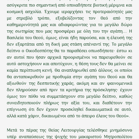
ασύγκριτα πιο σημαντική από οποιαδήποτε βιοτική μέριμνα και
κοσμική ασχολία. Έχουμε ιεραρχήσει τις προτεραιότητές μας
με στρεβλό τρόπο, εξοβελίζοντας τον Θεό από την
καθημερινότητά μας και αδιαφορώντας για το μεγάλο δώρο
της σωτηρίας που μας προσφέρει με όλη του την αγάπη… Η
Βασιλεία του Θεού, όμως, είναι ήδη παρούσα, και η έλευσή της
δεν εξαρτάται από τη δική μας στάση απέναντί της. Το μεγάλο
δείπνο ο Οικοδεσπότης θα το παραθέσει οπωσδήποτε· έστω κι
αν αυτοί που ήσαν αρχικά προορισμένοι να παρευρεθούν σε
αυτό αστοχήσουν και αποτύχουν, η θέση τους δεν θα μείνει σε
καμία περίπτωση κενή. Θα αναπληρωθεί από άλλους, οι οποίοι
θα ανταποκριθούν με προθυμία στην αγάπη του Θεού και θα
αξιωθούν της δεσποτικής χαράς, ακόμη και αν φαινομενικά
δεν πληρούσαν από πριν τα κριτήρια της πρόσκλησης· έχουν
όμως τον πόθο να συμμετάσχουν στο μεγάλο δείπνο, καθώς
συνειδητοποιούν πλήρως την αξία του, και διαθέτουν την
επίγνωση ότι δεν έχουν προσκληθεί δικαιωματικά σε αυτό,
αλλά κατά χάριν, δικαιωμένοι από το άπειρο έλεος του Θεού».
Μετά το πέρας της Θείας Λειτουργίας τελέσθηκε μνημόσυνο
υπέρ αναπαύσεως της ψυχής του μακαριστού Μητροπολίτου